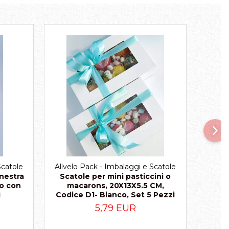
NUO
Scatole
Allvelo Pack - Imbalaggi e Scatole
Allvel
inestra
Scatole per mini pasticcini o
S
so con
macarons, 20X13X5.5 CM,
Cio
i
Codice D1- Bianco, Set 5 Pezzi
TB4- 
5,79 EUR