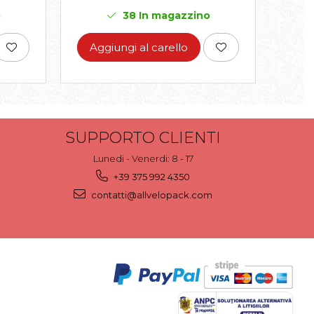
o
38
In magazzino
Aggiungi al carello
Ag
SUPPORTO CLIENTI
Lunedi - Venerdi: 8 - 17
+39 375 992 4350
contatti@allvelopack.com