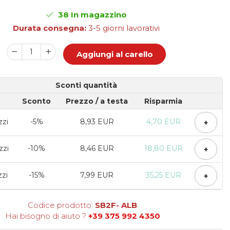
38
In magazzino
Durata consegna:
3-5 giorni lavorativi
Aggiungi al carello
Sconti quantità
Sconto
Prezzo
/ a testa
Risparmia
zzi
-5%
8,93 EUR
4,70 EUR
+
zzi
-10%
8,46 EUR
18,80 EUR
+
zzi
-15%
7,99 EUR
35,25 EUR
+
Codice prodotto:
SB2F- ALB
Hai bisogno di aiuto ?
+39 375 992 4350