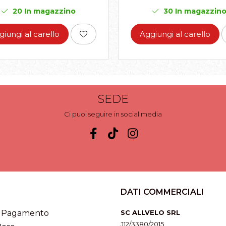
20
In magazzino
30
In magazzin
giungi al carello
Aggiungi al carello
SEDE
Ci puoi seguire in social media
DATI COMMERCIALI
i Pagamento
SC ALLVELO SRL
J12/3380/2015