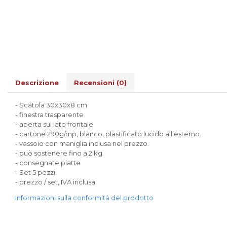
Scatole Cubo per Bomboniere
Scatole Fondo + Coperchio
Scatole per Caramelle e Dolci
Scatole per Cioccolato in
Tavoletta
Scatole per Confezioni Regalo
Descrizione
Recensioni
(0)
Scatole per Macarons e Praline
Scatole con Cassetto e Inserto per 4
- Scatola 30x30x8 cm
Praline
- finestra trasparente
Scatole con Cassetto per Praline
- aperta sul lato frontale
Scatole Medie e Grandi per 10–40
- cartone 290g/mp, bianco, plastificato lucido all’esterno.
Macarons
- vassoio con maniglia inclusa nel prezzo.
- può sostenere fino a 2 kg.
Scatole per 5–6 Macarons con
- consegnate piatte
Finestra Decorata Effetto Pizzo
- Set 5 pezzi.
Scatole per Praline con Separatore
- prezzo / set, IVA inclusa
Scatole Piccole con Nastro e
Cassetto per Macarons
Informazioni sulla conformità del prodotto
Scatole Piccole per 2–10 Macarons
Scatole per Muffin