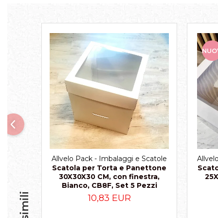
Scatole per Panettone
Scatole per Panettone e Rotoli
Dolci
Scatole per Uova e Figure di
NUO
Cioccolato
Scatole Personalizzate
Scatole Senza Finestra per Mini
Pasticcini
Supporti per Pasticcini
Vassoi in Cartone
Vassoi per Pasticcini e Torte
Allvelo Pack - Imbalaggi e Scatole
Allvel
Scatola per Torta e Panettone
Scato
30X30X30 CM, con finestra,
25X
Bianco, CB8F, Set 5 Pezzi
10,83 EUR