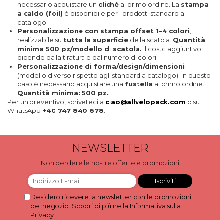
necessario acquistare un
cliché
al primo ordine. La
stampa
Scatole per Panettone
a caldo (foil)
è disponibile per i prodotti standard a
catalogo.
Scatole per Panettone e Rotoli
Personalizzazione con stampa offset 1–4 colori
,
Dolci
realizzabile su
tutta la superficie
della scatola.
Quantità
minima 500 pz/modello di scatola.
Il costo aggiuntivo
Scatole per Uova e Figure di
dipende dalla tiratura e dal numero di colori.
Cioccolato
Personalizzazione di forma/design/dimensioni
Scatole Personalizzate
(modello diverso rispetto agli standard a catalogo). In questo
caso è necessario acquistare una
fustella
al primo ordine.
Scatole Senza Finestra per Mini
Quantità minima: 500 pz.
Pasticcini
Per un preventivo, scriveteci a
ciao@allvelopack.com
o su
WhatsApp
+40 747 840 678
.
Supporti per Pasticcini
Vassoi in Cartone
NEWSLETTER
Vassoi per Pasticcini e Torte
Non perdere le nostre offerte è promozioni
Desidero ricevere la newsletter con le promozioni
del negozio. Scopri di più nella
Informativa sulla
Privacy