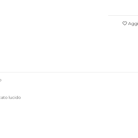
Aggiu
o
cato lucido