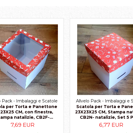
o Pack - Imbalaggi e Scatole
Allvelo Pack - Imbalaggi e 
la per Torta e Panettone
Scatola per Torta e Pan
23X25 CM, con finestra,
23X23X25 CM, Stampa nata
ampa natalizie, CB2F-
CB2N- natalizie, Set 5 
natalizie, Set 5 Pezzi
7,69 EUR
6,77 EUR