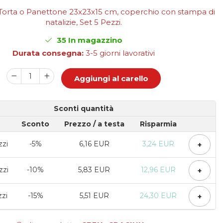
 Torta o Panettone 23x23x15 cm, coperchio con stampa di
natalizie, Set 5 Pezzi.
35
In magazzino
Durata consegna:
3-5 giorni lavorativi
Aggiungi al carello
Sconti quantità
Sconto
Prezzo
/ a testa
Risparmia
zzi
-5%
6,16 EUR
3,24 EUR
+
zzi
-10%
5,83 EUR
12,96 EUR
+
zzi
-15%
5,51 EUR
24,30 EUR
+