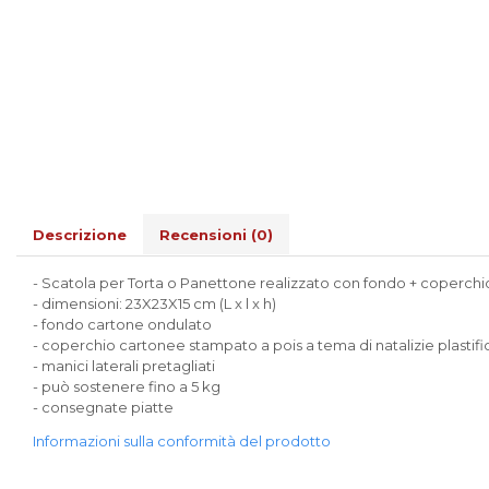
Scatole Cubo per Bomboniere
Scatole Fondo + Coperchio
Scatole per Caramelle e Dolci
Scatole per Cioccolato in
Tavoletta
Scatole per Confezioni Regalo
Scatole per Macarons e Praline
Scatole con Cassetto e Inserto per 4
Praline
Descrizione
Recensioni
(0)
Scatole con Cassetto per Praline
- Scatola per Torta o Panettone realizzato con fondo + coperchi
Scatole Medie e Grandi per 10–40
- dimensioni: 23X23X15 cm (L x l x h)
Macarons
- fondo cartone ondulato
Scatole per 5–6 Macarons con
- coperchio cartonee stampato a pois a tema di natalizie plastifi
Finestra Decorata Effetto Pizzo
- manici laterali pretagliati
Scatole per Praline con Separatore
- può sostenere fino a 5 kg
Scatole Piccole con Nastro e
- consegnate piatte
Cassetto per Macarons
Informazioni sulla conformità del prodotto
Scatole Piccole per 2–10 Macarons
Scatole per Muffin