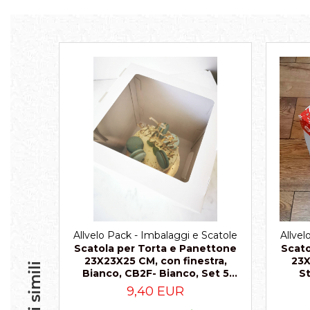
Scatole per Panettone
Scatole per Panettone e Rotoli
Dolci
Scatole per Uova e Figure di
Cioccolato
Scatole Personalizzate
Scatole Senza Finestra per Mini
Pasticcini
Supporti per Pasticcini
Vassoi in Cartone
Vassoi per Pasticcini e Torte
Allvelo Pack - Imbalaggi e Scatole
Allvel
Scatola per Torta e Panettone
Scato
23X23X25 CM, con finestra,
23X
Bianco, CB2F- Bianco, Set 5
St
Pezzi
9,40 EUR