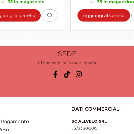
35
In magazzino
35
In magazzino
giungi al carello
Aggiungi al carello
SEDE
Ci puoi seguire in social media
DATI COMMERCIALI
i Pagamento
SC ALLVELO SRL
J12/3380/2015
Reso