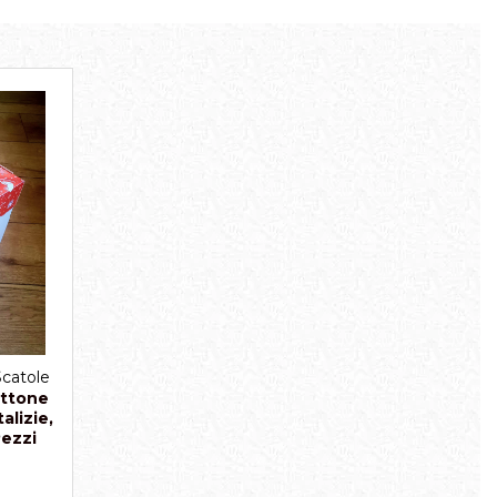
Scatole
ettone
lizie,
Pezzi