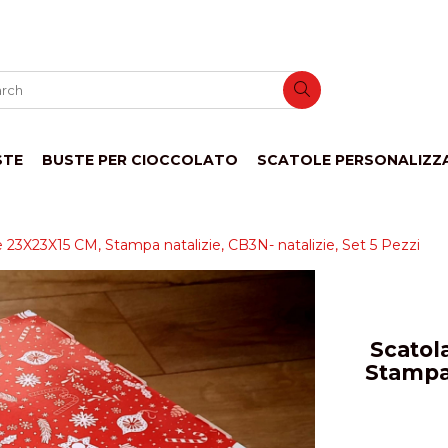
STE
BUSTE PER CIOCCOLATO
SCATOLE PERSONALIZZ
 23X23X15 CM, Stampa natalizie, CB3N- natalizie, Set 5 Pezzi
Scatol
Stampa 