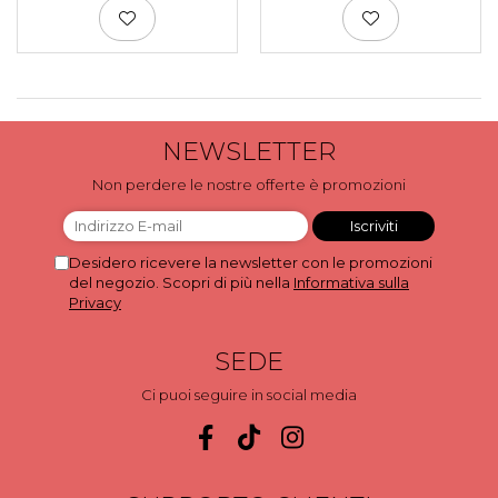
Scatole per Panettone
Scatole per Panettone e Rotoli
Dolci
Scatole per Uova e Figure di
Cioccolato
NEWSLETTER
Scatole Personalizzate
Non perdere le nostre offerte è promozioni
Scatole Senza Finestra per Mini
Pasticcini
Supporti per Pasticcini
Desidero ricevere la newsletter con le promozioni
del negozio. Scopri di più nella
Informativa sulla
Vassoi in Cartone
Privacy
Vassoi per Pasticcini e Torte
SEDE
Ci puoi seguire in social media