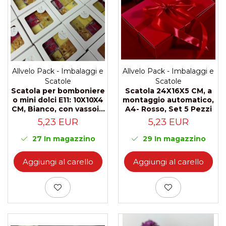
Scatole Aperte senza Finestra
Scatole Basse per Biscotti o
Pan di Zenzero
Scatole con Finestra per Mini
Pasticcini
Allvelo Pack - Imbalaggi e
Allvelo Pack - Imbalaggi e
Scatole con Finestra Traforata
Scatole
Scatole
Scatola 24X16X5 CM, a
Scatola per bomboniere
Scatole Aperte con Finestra
montaggio automatico,
o mini dolci E11: 10X10X4
Decorata Effetto Pizzo e Vassoio
A4- Rosso, Set 5 Pezzi
CM, Bianco, con vassoio
Scatole per Macarons con Finestra
e finestra
5,23 EUR
5,23 EUR
Decorata Effetto Pizzo
Scatole per Panettone, Torte e Mini
29
In magazzino
27
In magazzino
Torte con Finestra Decorata Effetto
Pizzo
Scatole con Manico per
Aggiungi al carello
Aggiungi al carello
Pasticcini e Torte
Scatole per Bomboniere
Scatole con Finestra per
Bomboniere
Scatole con Manico