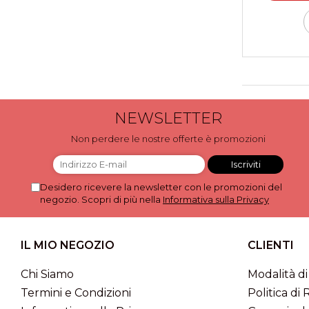
Scatole Cubo per Bomboniere
Scatole Fondo + Coperchio
Scatole per Caramelle e Dolci
Scatole per Cioccolato in
Tavoletta
Scatole per Confezioni Regalo
Scatole per Macarons e Praline
NEWSLETTER
Scatole con Cassetto e Inserto per 4
Non perdere le nostre offerte è promozioni
Praline
Scatole con Cassetto per Praline
Scatole Medie e Grandi per 10–40
Desidero ricevere la newsletter con le promozioni del
Macarons
negozio. Scopri di più nella
Informativa sulla Privacy
Scatole per 5–6 Macarons con
Finestra Decorata Effetto Pizzo
Scatole per Praline con Separatore
IL MIO NEGOZIO
CLIENTI
Scatole Piccole con Nastro e
Cassetto per Macarons
Chi Siamo
Modalità d
Scatole Piccole per 2–10 Macarons
Termini e Condizioni
Politica di 
Scatole per Muffin