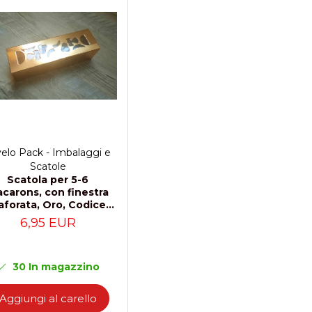
velo Pack - Imbalaggi e
Scatole
Scatola per 5-6
carons, con finestra
raforata, Oro, Codice
AC2ADT- Oro, Set 5
6,95 EUR
Pezzi
30
In magazzino
Aggiungi al carello