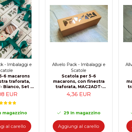
Allvelo Pack - Imbalaggi e
All
ck - Imbalaggi e
Scatole
catole
Scatola per 5-6
 5-6 macarons
macarons, con finestra
ma
tra traforata,
traforata, MAC2ADT-
t
 Bianco, Set 5
Naturale, Set 5 Pezzi
M
Pezzi
4,36 EUR
08 EUR
29
In magazzino
n magazzino
Aggiungi al carello
i al carello