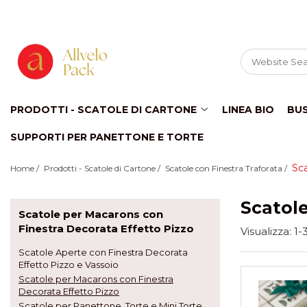
Prodotti - Scatole di Cartone
Scatole per Panettone e Torte
"Smart-Cake Box"
Scatole per Panettone e Torte con
PRODOTTI - SCATOLE DI CARTONE
LINEA BIO
BU
Finestra
SUPPORTI PER PANETTONE E TORTE
Scatole per Panettone e Torte senza
Finestra
Bicchieri in Cartone
Sca
Home /
Prodotti - Scatole di Cartone /
Scatole con Finestra Traforata /
Buste in Cartone per Regalo
Scatole
Scatole alte per dolci con
Scatole per Macarons con
vassoio incluso "Smart-Box"
Finestra Decorata Effetto Pizzo
Visualizza:
1-
Scatole Alte con Finestra per
Scatole Aperte con Finestra Decorata
Pasticcini
Effetto Pizzo e Vassoio
Scatole Alte senza Finestra per Mini
Scatole per Macarons con Finestra
Pasticcini
Decorata Effetto Pizzo
Scatole Aperte con Finestra
Scatole per Panettone, Torte e Mini Torte