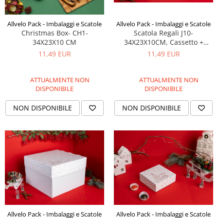
Allvelo Pack - Imbalaggi e Scatole
Allvelo Pack - Imbalaggi e Scatole
Scatola Regali J10-
Christmas Box- CH1-
34X23X10CM, Cassetto +
34X23X10 CM
Manica, Stelline +
11,49 EUR
11,49 EUR
Laminazione Oro albero,
consegnate piatte, Set 5 Pezzi
ATTUALMENTE NON
ATTUALMENTE NON
DISPONIBILE
DISPONIBILE
NON DISPONIBILE
NON DISPONIBILE
Allvelo Pack - Imbalaggi e Scatole
Allvelo Pack - Imbalaggi e Scatole