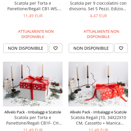
Scatola per Torta e
Scatola per 9 cioccolatini con
Panettone/Regali CB1-WS,
divisorio, Set 5 Pezzi, Edizione
30X30X20 CM, Coperchio
natalizie 2025
11,49 EUR
4,47 EUR
Stampa a Stelline +
Laminazione albero Oro, Set 5
Pezzi
ATTUALMENTE NON
ATTUALMENTE NON
DISPONIBILE
DISPONIBILE
NON DISPONIBILE
NON DISPONIBILE
Allvelo Pack - Imbalaggi e Scatole
Allvelo Pack - Imbalaggi e Scatole
Scatola per Torta e
Scatola Regali J10, 34X22X10
Panettone/Regali CB1F- CH,
CM, Cassetto + Manica
Stampa natalizie, Finestra
Stampa natalizie, Set 5 pezzi
11,49 EUR
11,49 EUR