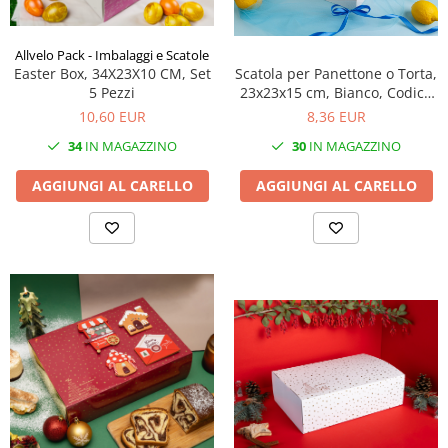
Allvelo Pack - Imbalaggi e Scatole
Easter Box, 34X23X10 CM, Set
Scatola per Panettone o Torta,
5 Pezzi
23x23x15 cm, Bianco, Codice
CB3F- Bianco, Set 5 Pezzi
10,60 EUR
8,36 EUR
34
IN MAGAZZINO
30
IN MAGAZZINO
AGGIUNGI AL CARELLO
AGGIUNGI AL CARELLO