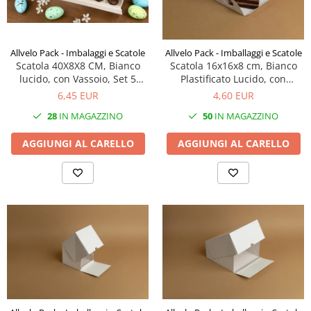
Scatole Aperte con Finestra
Scatole Aperte senza Finestra
Scatole Basse per Biscotti o Pan di
Allvelo Pack - Imbalaggi e Scatole
Allvelo Pack - Imballaggi e Scatole
Zenzero
Scatola 40X8X8 CM, Bianco
Scatola 16x16x8 cm, Bianco
lucido, con Vassoio, Set 5
Plastificato Lucido, con
Scatole con Finestra per Mini
Pezzi, E8N- Bianco
Vassoio con Manico, Set 5 Pz
6,45 EUR
4,60 EUR
Pasticcini
28
IN MAGAZZINO
50
IN MAGAZZINO
Scatole con Finestra Traforata
Scatole Aperte con Finestra
AGGIUNGI AL CARELLO
AGGIUNGI AL CARELLO
Decorata Effetto Pizzo e Vassoio
Scatole per Macarons con Finestra
Decorata Effetto Pizzo
Scatole per Panettone, Torte e Mini
Torte con Finestra Decorata Effetto
Pizzo
Scatole con Manico per Pasticcini
e Torte
Scatole per Bomboniere
Scatole con Finestra per
Bomboniere