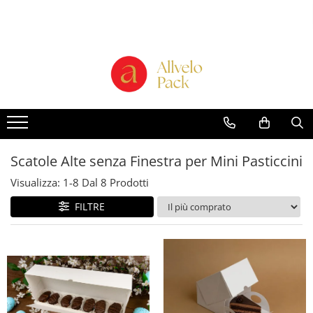
Prodotti - Scatole di Cartone
Scatole per Panettone e Torte
"Smart-Cake Box"
Scatole per Panettone e Torte con
Finestra
Scatole per Panettone e Torte
senza Finestra
Scatole Alte senza Finestra per Mini Pasticcini
Bicchieri in Cartone
Visualizza:
1-
8
Dal
8
Prodotti
Buste in Cartone per Regalo
FILTRE
Scatole alte per dolci con vassoio
incluso "Smart-Box"
Scatole Alte con Finestra per
Pasticcini
Scatole Alte senza Finestra per Mini
Pasticcini