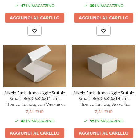
Scatole Piccole per 2–10 Macarons
47
IN MAGAZZINO
39
IN MAGAZZINO
Scatole per Muffin
AGGIUNGI AL CARELLO
AGGIUNGI AL CARELLO
Scatole per Panettone
Scatole per Panettone e Rotoli
Dolci
Scatole per Uova e Figure di
Cioccolato
Scatole Personalizzate
Scatole Senza Finestra per Mini
Pasticcini
Supporti per Pasticcini
Allvelo Pack - Imballaggi e Scatole
Allvelo Pack - Imballaggi e Scatole
Vassoi in Cartone
Smart-Box 26x26x11 cm,
Smart-Box 26x26x14 cm,
Bianco Lucido, con Vassoio,
Bianco Lucido, Vassoio
Vassoi per Pasticcini e Torte
SB5N- Bianco, Set 5 Pz
Incluso, Set 5 Pz
7,81 EUR
7,81 EUR
42
IN MAGAZZINO
55
IN MAGAZZINO
AGGIUNGI AL CARELLO
AGGIUNGI AL CARELLO