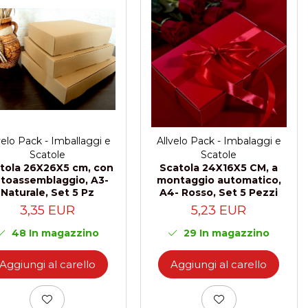
velo Pack - Imballaggi e
Allvelo Pack - Imbalaggi e
Scatole
Scatole
tola 26X26X5 cm, con
Scatola 24X16X5 CM, a
toassemblaggio, A3-
montaggio automatico,
Naturale, Set 5 Pz
A4- Rosso, Set 5 Pezzi
3,35 EUR
5,23 EUR
48
In magazzino
29
In magazzino
Aggiungi al carello
Aggiungi al carello