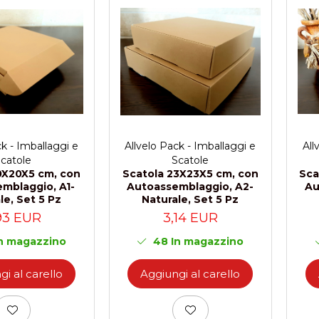
ck - Imballaggi e
All
Allvelo Pack - Imballaggi e
catole
Scatole
0X20X5 cm, con
Sca
Scatola 23X23X5 cm, con
mblaggio, A1-
Au
Autoassemblaggio, A2-
le, Set 5 Pz
Naturale, Set 5 Pz
93 EUR
3,14 EUR
n magazzino
48
In magazzino
i al carello
Aggiungi al carello