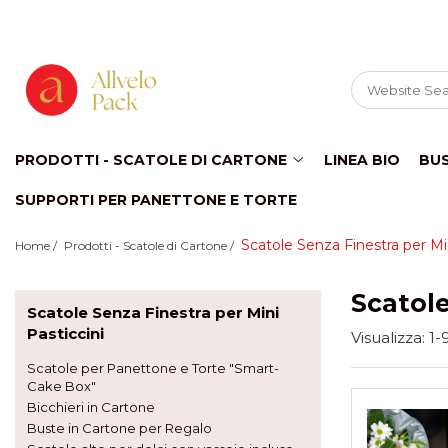
Prodotti - Scatole di Cartone
Scatole per Panettone e Torte
"Smart-Cake Box"
Scatole per Panettone e Torte con
PRODOTTI - SCATOLE DI CARTONE
LINEA BIO
BU
Finestra
SUPPORTI PER PANETTONE E TORTE
Scatole per Panettone e Torte senza
Finestra
Bicchieri in Cartone
Scatole Senza Finestra per Min
Home /
Prodotti - Scatole di Cartone /
Buste in Cartone per Regalo
Scatole
Scatole alte per dolci con
Scatole Senza Finestra per Mini
vassoio incluso "Smart-Box"
Pasticcini
Visualizza:
1-
Scatole Alte con Finestra per
Scatole per Panettone e Torte "Smart-
Pasticcini
Cake Box"
Scatole Alte senza Finestra per Mini
Bicchieri in Cartone
Pasticcini
Buste in Cartone per Regalo
Scatole Aperte con Finestra