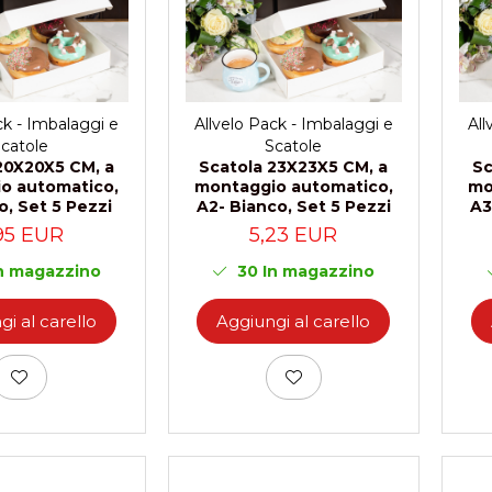
ck - Imbalaggi e
Allvelo Pack - Imbalaggi e
All
catole
Scatole
20X20X5 CM, a
Scatola 23X23X5 CM, a
Sc
o automatico,
montaggio automatico,
mo
o, Set 5 Pezzi
A2- Bianco, Set 5 Pezzi
A3
95 EUR
5,23 EUR
n magazzino
30
In magazzino
i al carello
Aggiungi al carello