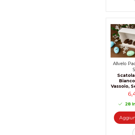
Scatole per Panettone
Scatole per Panettone e Rotoli
Dolci
Scatole per Uova e Figure di
Cioccolato
Scatole Personalizzate
Scatole Senza Finestra per Mini
Pasticcini
Allvelo Pa
S
Supporti per Pasticcini
Scatol
Vassoi in Cartone
Bianco
Vassoio, S
Vassoi per Pasticcini e Torte
6,
28
I
Aggiung