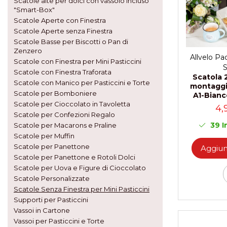
Scatole alte per dolci con vassoio incluso
"Smart-Box"
Scatole Aperte senza Finestra
Scatole Aperte con Finestra
Scatole Basse per Biscotti o
Scatole Aperte senza Finestra
Pan di Zenzero
Scatole Basse per Biscotti o Pan di
Zenzero
Scatole con Finestra per Mini
Allvelo Pa
Scatole con Finestra per Mini Pasticcini
Pasticcini
S
Scatole con Finestra Traforata
Scatola 
Scatole con Finestra Traforata
Scatole con Manico per Pasticcini e Torte
montaggi
Scatole per Bomboniere
Scatole Aperte con Finestra
A1-Bianc
Decorata Effetto Pizzo e Vassoio
Scatole per Cioccolato in Tavoletta
4,
Scatole per Confezioni Regalo
Scatole per Macarons con Finestra
39
I
Decorata Effetto Pizzo
Scatole per Macarons e Praline
Scatole per Muffin
Scatole per Panettone, Torte e Mini
Torte con Finestra Decorata Effetto
Scatole per Panettone
Aggiung
Pizzo
Scatole per Panettone e Rotoli Dolci
Scatole con Manico per
Scatole per Uova e Figure di Cioccolato
Pasticcini e Torte
Scatole Personalizzate
Scatole per Bomboniere
Scatole Senza Finestra per Mini Pasticcini
Scatole con Finestra per
Supporti per Pasticcini
Bomboniere
Vassoi in Cartone
Scatole con Manico
Vassoi per Pasticcini e Torte