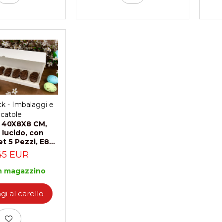
ck - Imbalaggi e
catole
a 40X8X8 CM,
 lucido, con
et 5 Pezzi, E8N-
Bianco
45 EUR
n magazzino
i al carello