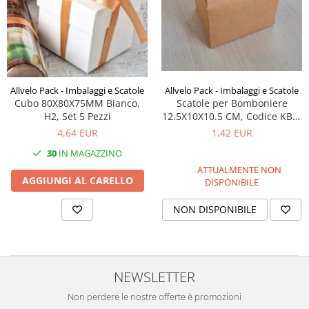
Scatole con Manico
Scatole Cubo per Bomboniere
Scatole Fondo + Coperchio
Scatole per Caramelle e Dolci
Scatole per Cioccolato in Tavoletta
Allvelo Pack - Imbalaggi e Scatole
Allvelo Pack - Imbalaggi e Scatole
Scatole per Bomboniere
Cubo 80X80X75MM Bianco,
Scatole per Confezioni Regalo
12.5X10X10.5 CM, Codice KB3-
H2, Set 5 Pezzi
Scatole per Macarons e Praline
Naturale, Set
1,42 EUR
4,64 EUR
Scatole con Cassetto e Inserto per 4
30
IN MAGAZZINO
Praline
ATTUALMENTE NON
AGGIUNGI AL CARELLO
Scatole con Cassetto per Praline
DISPONIBILE
Scatole Medie e Grandi per 10–40
NON DISPONIBILE
Macarons
Scatole per 5–6 Macarons con
Finestra Decorata Effetto Pizzo
Scatole per Praline con Separatore
NEWSLETTER
Scatole Piccole con Nastro e
Cassetto per Macarons
Non perdere le nostre offerte è promozioni