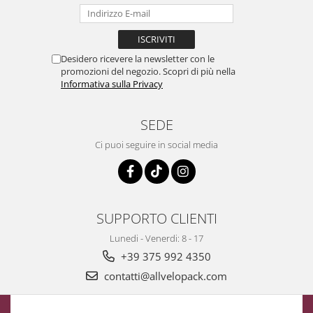
Scatole Piccole per 2–10 Macarons
Scatole per Muffin
Scatole per Panettone
Desidero ricevere la newsletter con le
Scatole per Panettone e Rotoli
promozioni del negozio. Scopri di più nella
Dolci
Informativa sulla Privacy
Scatole per Uova e Figure di
Cioccolato
SEDE
Scatole Personalizzate
Ci puoi seguire in social media
Scatole Senza Finestra per Mini
Pasticcini
Supporti per Pasticcini
SUPPORTO CLIENTI
Vassoi in Cartone
Vassoi per Pasticcini e Torte
Lunedi - Venerdi: 8 - 17
+39 375 992 4350
contatti@allvelopack.com