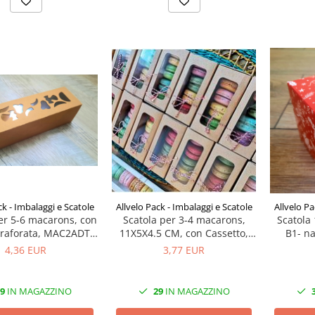
ck - Imbalaggi e Scatole
Allvelo Pack - Imbalaggi e Scatole
Allvelo Pa
er 5-6 macarons, con
Scatola per 3-4 macarons,
Scatola
 traforata, MAC2ADT-
11X5X4.5 CM, con Cassetto,
B1- na
rale, Set 5 Pezzi
Codice MAC1- Naturale, Set 5
4,36 EUR
3,77 EUR
Pezzi
9
IN MAGAZZINO
29
IN MAGAZZINO