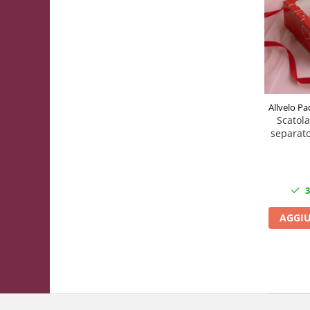
Allvelo Pa
Scatola
separato
3
AGGIU