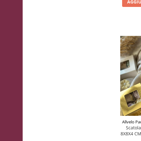
AGGIU
Scatole Piccole per 2–10 Macarons
Scatole per Muffin
Scatole per Panettone
Scatole per Panettone e Rotoli
Dolci
Scatole per Uova e Figure di
Cioccolato
Scatole Personalizzate
Scatole Senza Finestra per Mini
Pasticcini
Supporti per Pasticcini
Vassoi in Cartone
Vassoi per Pasticcini e Torte
Allvelo Pa
Scatola
8X8X4 CM,