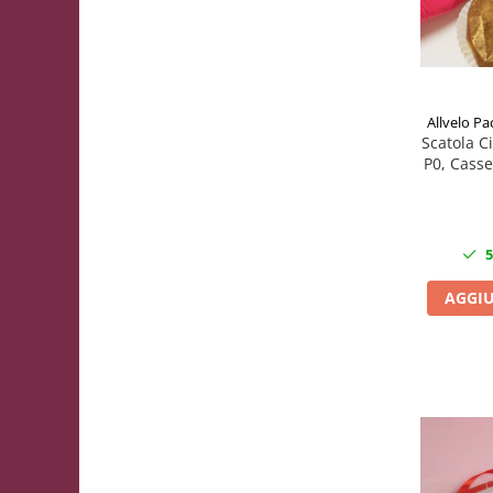
Allvelo Pa
Scatola Ci
P0, Casse
luc
5
AGGIU