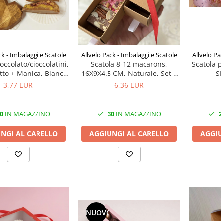
Allvelo Pa
ck - Imbalaggi e Scatole
Allvelo Pack - Imbalaggi e Scatole
Scatola p
occolato/cioccolatini,
Scatola 8-12 macarons,
S
tto + Manica, Bianco
16X9X4.5 CM, Naturale, Set 5
ido, Set 5 Pezzi
Pezzi, Coperchio + Cassetto
3,77 EUR
6,36 EUR
0
IN MAGAZZINO
30
IN MAGAZZINO
AGGI
NGI AL CARELLO
AGGIUNGI AL CARELLO
NUOVO