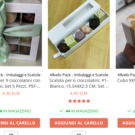
ck - Imbalaggi e Scatole
Allvelo Pack - Imbalaggi e Scatole
Allvelo Pa
er 9 cioccolatini con
Scatola per 6 cioccolatini, P1-
Cubo 9X9
o, Set 5 Pezzi, P5F-
Bianco, 15.5X4X2.3 CM, Set 5
Bianco
Pezzi
4,36 EUR
4,95 EUR
6
IN MAGAZZINO
44
IN MAGAZZINO
NGI AL CARELLO
AGGIUNGI AL CARELLO
AGGI