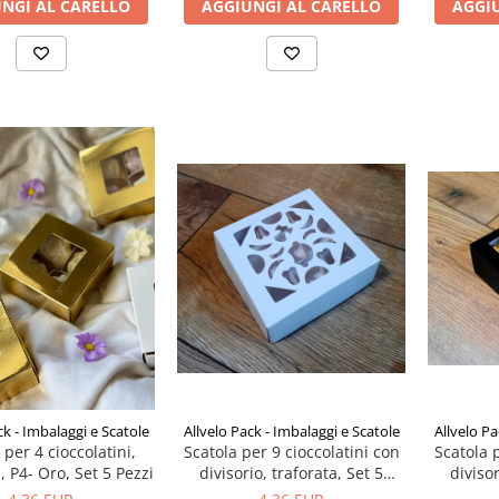
NGI AL CARELLO
AGGIUNGI AL CARELLO
AGGI
Allvelo Pack - Imbalaggi e Scatole
Allvelo Pa
ck - Imbalaggi e Scatole
Scatola per 9 cioccolatini con
Scatola p
 per 4 cioccolatini,
divisorio, traforata, Set 5
divisor
 P4- Oro, Set 5 Pezzi
Pezzi, Codice P5- Bianco
P