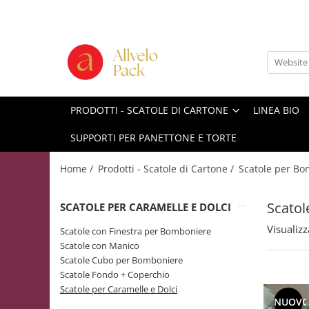
Prodotti - Scatole di Cartone
Scatole per Panettone e Torte
"Smart-Cake Box"
Scatole per Panettone e Torte con
PRODOTTI - SCATOLE DI CARTONE
LINEA BIO
Finestra
SUPPORTI PER PANETTONE E TORTE
Scatole per Panettone e Torte
senza Finestra
Home /
Prodotti - Scatole di Cartone /
Scatole per Bo
Bicchieri in Cartone
Buste in Cartone per Regalo
Scatol
SCATOLE PER CARAMELLE E DOLCI
Scatole alte per dolci con vassoio
Visualizz
incluso "Smart-Box"
Scatole con Finestra per Bomboniere
Scatole con Manico
Scatole Alte con Finestra per
Scatole Cubo per Bomboniere
Pasticcini
Scatole Fondo + Coperchio
Scatole Alte senza Finestra per Mini
Scatole per Caramelle e Dolci
Pasticcini
NUOV