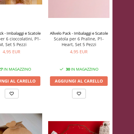
ck - Imbalaggi e Scatole
Allvelo Pack - Imbalaggi e Scatole
er 6 cioccolatini, P1-
Scatola per 6 Praline, P1-
M, Set 5 Pezzi
Heart, Set 5 Pezzi
4,95 EUR
4,95 EUR
27
IN MAGAZZINO
30
IN MAGAZZINO
UNGI AL CARELLO
AGGIUNGI AL CARELLO