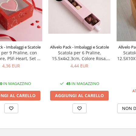
ck - Imbalaggi e Scatole
Allvelo Pack - Imbalaggi e Scatole
Allvelo Pa
 per 9 Praline, con
Scatola per 6 Praline,
Scato
re, P5F-Heart, Set 5
15.5x4x2.3cm, Colore Rosa,
12.5X10X
Pezzi
Cod P1-Rosa, Set 5 Pezzi
4,36 EUR
4,44 EUR
0
IN MAGAZZINO
45
IN MAGAZZINO
A
NGI AL CARELLO
AGGIUNGI AL CARELLO
NON D