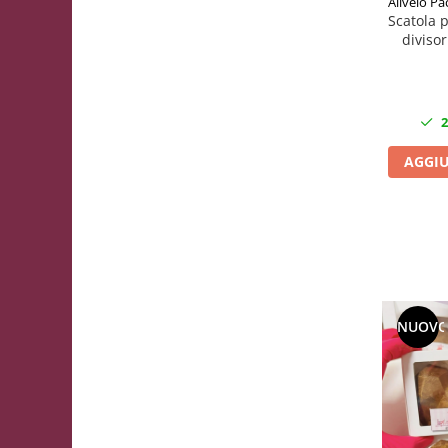
Allvelo Pa
Scatola p
divisor
Pez
2
AGGIU
NUOV