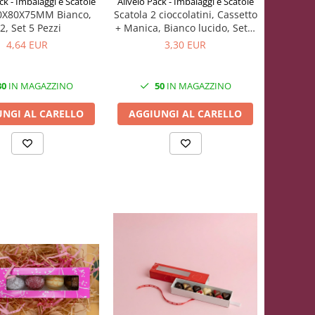
Allvelo Pack - Imbalaggi e Scatole
ck - Imbalaggi e Scatole
Scatola 2 cioccolatini, Cassetto
0X80X75MM Bianco,
+ Manica, Bianco lucido, Set 5
2, Set 5 Pezzi
Pezzi
3,30 EUR
4,64 EUR
50
IN MAGAZZINO
30
IN MAGAZZINO
AGGIUNGI AL CARELLO
UNGI AL CARELLO