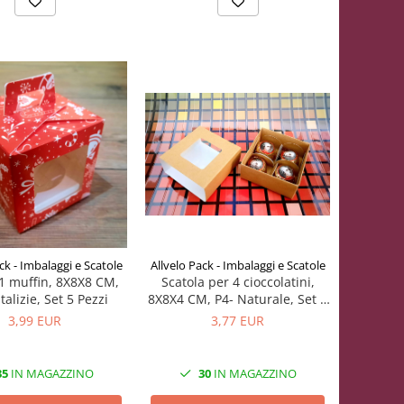
ck - Imbalaggi e Scatole
Allvelo Pack - Imbalaggi e Scatole
 1 muffin, 8X8X8 CM,
Scatola per 4 cioccolatini,
talizie, Set 5 Pezzi
8X8X4 CM, P4- Naturale, Set 5
Pezzi
3,99 EUR
3,77 EUR
35
IN MAGAZZINO
30
IN MAGAZZINO