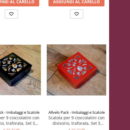
UNGI AL CARELLO
AGGIUNGI AL CARELLO
ck - Imbalaggi e Scatole
Allvelo Pack - Imbalaggi e Scatole
er 9 cioccolatini con
Scatola per 9 cioccolatini con
io, traforata, Set 5
divisorio, traforata, Set 5
ezzi, P5- Nero
Pezzi, P5- Rosso