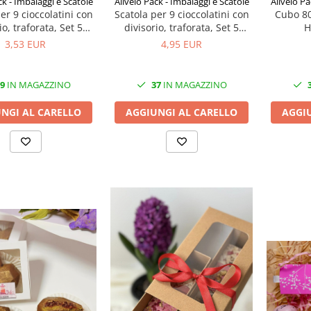
Allvelo Pack - Imbalaggi e Scatole
ck - Imbalaggi e Scatole
Allvelo Pa
Scatola per 9 cioccolatini con
er 9 cioccolatini con
Cubo 8
divisorio, traforata, Set 5
io, traforata, Set 5
H
Pezzi, P5- Oro
zi, P5- Naturale
4,95 EUR
3,53 EUR
37
IN MAGAZZINO
9
IN MAGAZZINO
AGGIUNGI AL CARELLO
NGI AL CARELLO
AGGI
O