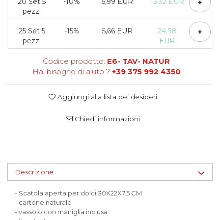
20
Set 5
-10%
5,99 EUR
13,32 EUR
+
Scatole per Panettone
pezzi
Scatole per Panettone e Rotoli
25
Set 5
-15%
5,66 EUR
24,98
+
Dolci
pezzi
EUR
Scatole per Uova e Figure di
Cioccolato
Codice prodotto:
E6- TAV- NATUR
Hai bisogno di aiuto ?
+39 375 992 4350
Scatole Personalizzate
Scatole Senza Finestra per Mini
Aggiungi alla lista dei desideri
Pasticcini
Supporti per Pasticcini
Chiedi informazioni
Vassoi in Cartone
Vassoi per Pasticcini e Torte
Descrizione
- Scatola aperta per dolci 30X22X7.5 CM
- cartone naturale
- vassoio con maniglia inclusa