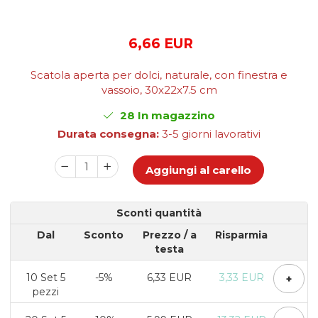
Scatole Cubo per Bomboniere
Scatole Fondo + Coperchio
6,66 EUR
Scatole per Caramelle e Dolci
Scatole per Cioccolato in
Tavoletta
Scatola aperta per dolci, naturale, con finestra e
vassoio, 30x22x7.5 cm
Scatole per Confezioni Regalo
28
In magazzino
Scatole per Macarons e Praline
Durata consegna:
3-5 giorni lavorativi
Scatole con Cassetto e Inserto per 4
Praline
Aggiungi al carello
Scatole con Cassetto per Praline
Scatole Medie e Grandi per 10–40
Macarons
Sconti quantità
Scatole per 5–6 Macarons con
Finestra Decorata Effetto Pizzo
Dal
Sconto
Prezzo
/ a
Risparmia
Scatole per Praline con Separatore
testa
Scatole Piccole con Nastro e
Cassetto per Macarons
10
Set 5
-5%
6,33 EUR
3,33 EUR
+
pezzi
Scatole Piccole per 2–10 Macarons
Scatole per Muffin