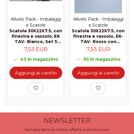
Allvelo Pack - Imbalaggi
Allvelo Pack - Imbalaggi
e Scatole
e Scatole
Scatola 30X22X7.5, con
Scatola 30X22X7.5, con
finestra e vassoio, E6
finestra e vassoio, E6-
TAV- Bianco, Set 5
TAV- Rosso con
Pezzi
puntini, Set 5 Pezzi
7,53 EUR
7,53 EUR
43
In magazzino
30
In magazzino
Aggiungi al carello
Aggiungi al carello
NEWSLETTER
Non perdere le nostre offerte è promozioni