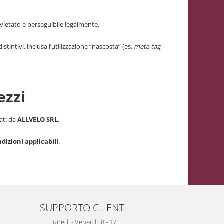
è vietato e perseguibile legalmente.
tintivi, inclusa l’utilizzazione “nascosta” (es.
meta tag
,
ezzi
ati da
ALLVELO SRL
.
dizioni applicabili
.
SUPPORTO CLIENTI
Lunedi - Venerdi: 8 - 17