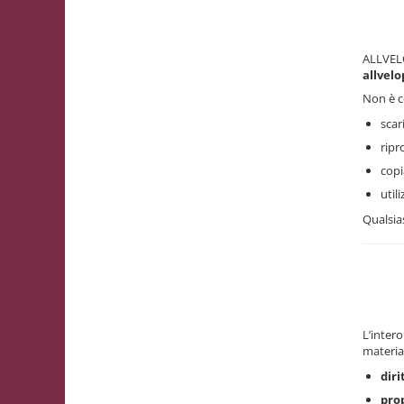
Scatole con Manico
Scatole Cubo per Bomboniere
ALLVELO
Scatole Fondo + Coperchio
allvel
Scatole per Caramelle e Dolci
Non è c
Scatole per Cioccolato in Tavoletta
scar
Scatole per Confezioni Regalo
ripr
Scatole per Macarons e Praline
copi
util
Scatole con Cassetto e Inserto per 4
Praline
Qualsias
Scatole con Cassetto per Praline
Scatole Medie e Grandi per 10–40
Macarons
Scatole per 5–6 Macarons con
Finestra Decorata Effetto Pizzo
L’inter
Scatole per Praline con Separatore
materia
Scatole Piccole con Nastro e
diri
Cassetto per Macarons
prop