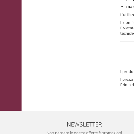
Scatole Piccole per 2–10 Macarons
marc
Scatole per Muffin
L’utiliz
Scatole per Panettone
Il domi
Scatole per Panettone e Rotoli
È vietat
tecnich
Dolci
Scatole per Uova e Figure di
Cioccolato
Scatole Personalizzate
Scatole Senza Finestra per Mini
I prodot
Pasticcini
I prezz
Supporti per Pasticcini
Prima de
Vassoi in Cartone
Vassoi per Pasticcini e Torte
NEWSLETTER
Non perdere le nostre offerte è promozioni