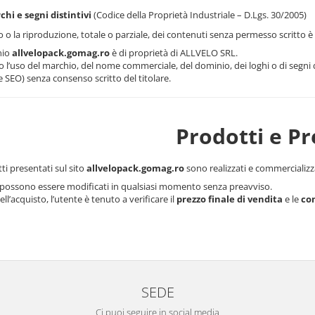
hi e segni distintivi
(Codice della Proprietà Industriale – D.Lgs. 30/2005)
zo o la riproduzione, totale o parziale, dei contenuti senza permesso scritto 
nio
allvelopack.gomag.ro
è di proprietà di ALLVELO SRL.
o l’uso del marchio, del nome commerciale, del dominio, dei loghi o di segni dis
e SEO) senza consenso scritto del titolare.
Prodotti e Pr
ti presentati sul sito
allvelopack.gomag.ro
sono realizzati e commercializz
i possono essere modificati in qualsiasi momento senza preavviso.
ll’acquisto, l’utente è tenuto a verificare il
prezzo finale di vendita
e le
con
SEDE
Ci puoi seguire in social media