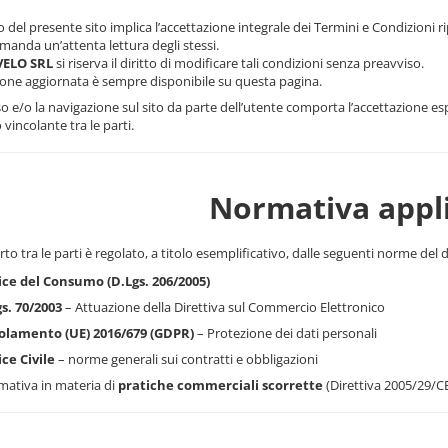
zo del presente sito implica l’accettazione integrale dei Termini e Condizioni ri
omanda un’attenta lettura degli stessi.
VELO SRL
si riserva il diritto di modificare tali condizioni senza preavviso.
ione aggiornata è sempre disponibile su questa pagina.
so e/o la navigazione sul sito da parte dell’utente comporta l’accettazione es
vincolante tra le parti.
Normativa appli
rto tra le parti è regolato, a titolo esemplificativo, dalle seguenti norme del 
ice del Consumo (D.Lgs. 206/2005)
s. 70/2003
– Attuazione della Direttiva sul Commercio Elettronico
olamento (UE) 2016/679 (GDPR)
– Protezione dei dati personali
ce Civile
– norme generali sui contratti e obbligazioni
ativa in materia di
pratiche commerciali scorrette
(Direttiva 2005/29/C