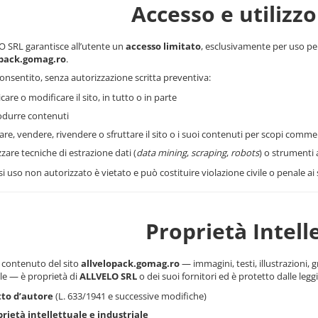
Accesso e utilizzo
 SRL garantisce all’utente un
accesso limitato
, esclusivamente per uso pers
opack.gomag.ro
.
onsentito, senza autorizzazione scritta preventiva:
icare o modificare il sito, in tutto o in parte
odurre contenuti
are, vendere, rivendere o sfruttare il sito o i suoi contenuti per scopi commer
izzare tecniche di estrazione dati (
data mining
,
scraping
,
robots
) o strumenti
i uso non autorizzato è vietato e può costituire violazione civile o penale ai
Proprietà Intell
o contenuto del sito
allvelopack.gomag.ro
— immagini, testi, illustrazioni, gr
le — è proprietà di
ALLVELO SRL
o dei suoi fornitori ed è protetto dalle leggi
tto d’autore
(L. 633/1941 e successive modifiche)
rietà intellettuale e industriale