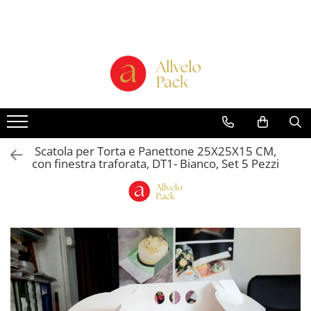
Prodotti - Scatole di Cartone
Scatole per Panettone e Torte
"Smart-Cake Box"
Scatole per Panettone e Torte con
Finestra
Scatole per Panettone e Torte
Scatola per Torta e Panettone 25X25X15 CM,
senza Finestra
con finestra traforata, DT1- Bianco, Set 5 Pezzi
Bicchieri in Cartone
Buste in Cartone per Regalo
Scatole alte per dolci con vassoio
incluso "Smart-Box"
Scatole Alte con Finestra per
Pasticcini
Scatole Alte senza Finestra per Mini
Pasticcini