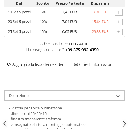
Dal
Sconto
Prezzo
/ a testa
Risparmia
Scatole con Manico
+
10
Set 5 pezzi
-5%
7,43 EUR
3,91 EUR
Scatole Cubo per Bomboniere
Scatole Fondo + Coperchio
+
20
Set 5 pezzi
-10%
7,04 EUR
15,64 EUR
Scatole per Caramelle e Dolci
+
25
Set 5 pezzi
-15%
6,65 EUR
29,33 EUR
Scatole per Cioccolato in Tavoletta
Codice prodotto:
DT1- ALB
Scatole per Confezioni Regalo
Hai bisogno di aiuto ?
+39 375 992 4350
Scatole per Macarons e Praline
Scatole con Cassetto e Inserto per 4
Aggiungi alla lista dei desideri
Chiedi informazioni
Praline
Scatole con Cassetto per Praline
Scatole Medie e Grandi per 10–40
Macarons
Descrizione
Scatole per 5–6 Macarons con
Finestra Decorata Effetto Pizzo
- Scatola per Torta o Panettone
Scatole per Praline con Separatore
- dimensioni 25x25x15 cm
Scatole Piccole con Nastro e
- finestra trasparente traforata
Cassetto per Macarons
- consegnate piatte, a montaggio automatico