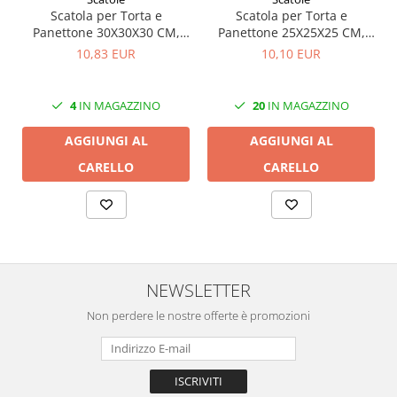
Scatola per Torta e
Scatola per Torta e
Panettone 30X30X30 CM,
Panettone 25X25X25 CM,
con finestra, Bianco, CB8F,
con finestra, Bianco, Set 5
10,83 EUR
10,10 EUR
Set 5 Pezzi
Pezzi
4
IN MAGAZZINO
20
IN MAGAZZINO
AGGIUNGI AL
AGGIUNGI AL
CARELLO
CARELLO
NEWSLETTER
Non perdere le nostre offerte è promozioni