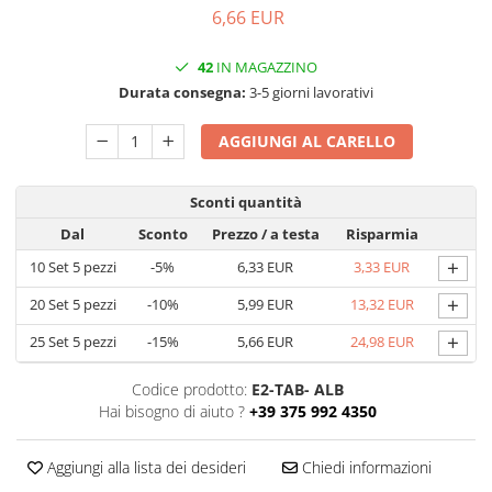
6,66 EUR
Scatole con Manico
Scatole Cubo per Bomboniere
42
IN MAGAZZINO
Scatole Fondo + Coperchio
Durata consegna:
3-5 giorni lavorativi
Scatole per Caramelle e Dolci
Scatole per Cioccolato in Tavoletta
AGGIUNGI AL CARELLO
Scatole per Confezioni Regalo
Sconti quantità
Scatole per Macarons e Praline
Dal
Sconto
Prezzo
/ a testa
Risparmia
Scatole con Cassetto e Inserto per 4
Praline
+
10
Set 5 pezzi
-5%
6,33 EUR
3,33 EUR
Scatole con Cassetto per Praline
+
20
Set 5 pezzi
-10%
5,99 EUR
13,32 EUR
Scatole Medie e Grandi per 10–40
+
Macarons
25
Set 5 pezzi
-15%
5,66 EUR
24,98 EUR
Scatole per 5–6 Macarons con
Codice prodotto:
E2-TAB- ALB
Finestra Decorata Effetto Pizzo
Hai bisogno di aiuto ?
+39 375 992 4350
Scatole per Praline con Separatore
Scatole Piccole con Nastro e
Aggiungi alla lista dei desideri
Chiedi informazioni
Cassetto per Macarons