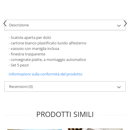
Scatole Piccole per 2–10 Macarons
Scatole per Muffin
Scatole per Panettone
Descrizione
Scatole per Panettone e Rotoli
Dolci
- Scatola aperta per dolci
Scatole per Uova e Figure di
- cartone bianco plastificato lucido all’esterno
Cioccolato
- vassoio con maniglia inclusa
- finestra trasparente
Scatole Personalizzate
- consegnate piatte, a montaggio automatico
- Set 5 pezzi
Scatole Senza Finestra per Mini
Pasticcini
Informazioni sulla conformità del prodotto
Supporti per Pasticcini
Recensioni
(0)
Vassoi in Cartone
Vassoi per Pasticcini e Torte
PRODOTTI SIMILI