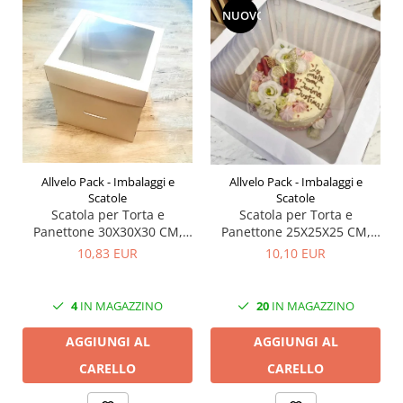
NUOVO
Allvelo Pack - Imbalaggi e
Allvelo Pack - Imbalaggi e
Scatole
Scatole
Scatola per Torta e
Scatola per Torta e
Panettone 30X30X30 CM,
Panettone 25X25X25 CM,
con finestra, Bianco, CB8F,
con finestra, Bianco, Set 5
10,83 EUR
10,10 EUR
Set 5 Pezzi
Pezzi
4
IN MAGAZZINO
20
IN MAGAZZINO
AGGIUNGI AL
AGGIUNGI AL
CARELLO
CARELLO