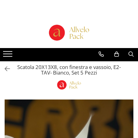
Prodotti - Scatole di Cartone
Scatole per Panettone e Torte
"Smart-Cake Box"
Scatole per Panettone e Torte con
Finestra
Scatole per Panettone e Torte
Scatola 20X13X8, con finestra e vassoio, E2-
senza Finestra
TAV- Bianco, Set 5 Pezzi
Bicchieri in Cartone
Buste in Cartone per Regalo
Scatole alte per dolci con vassoio
incluso "Smart-Box"
Scatole Alte con Finestra per
Pasticcini
Scatole Alte senza Finestra per Mini
Pasticcini