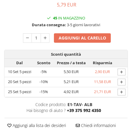
5,79 EUR
Scatole con Manico
Scatole Cubo per Bomboniere
45
IN MAGAZZINO
Scatole Fondo + Coperchio
Durata consegna:
3-5 giorni lavorativi
Scatole per Caramelle e Dolci
Scatole per Cioccolato in Tavoletta
AGGIUNGI AL CARELLO
Scatole per Confezioni Regalo
Sconti quantità
Scatole per Macarons e Praline
Dal
Sconto
Prezzo
/ a testa
Risparmia
Scatole con Cassetto e Inserto per 4
Praline
+
10
Set 5 pezzi
-5%
5,50 EUR
2,90 EUR
Scatole con Cassetto per Praline
+
20
Set 5 pezzi
-10%
5,21 EUR
11,58 EUR
Scatole Medie e Grandi per 10–40
+
Macarons
25
Set 5 pezzi
-15%
4,92 EUR
21,71 EUR
Scatole per 5–6 Macarons con
Codice prodotto:
E1-TAV- ALB
Finestra Decorata Effetto Pizzo
Hai bisogno di aiuto ?
+39 375 992 4350
Scatole per Praline con Separatore
Scatole Piccole con Nastro e
Aggiungi alla lista dei desideri
Chiedi informazioni
Cassetto per Macarons