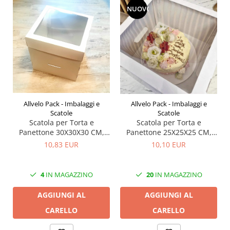
NUOVO
Allvelo Pack - Imbalaggi e
Allvelo Pack - Imbalaggi e
Scatole
Scatole
Scatola per Torta e
Scatola per Torta e
Panettone 30X30X30 CM,
Panettone 25X25X25 CM,
con finestra, Bianco, CB8F,
con finestra, Bianco, Set 5
10,83 EUR
10,10 EUR
Set 5 Pezzi
Pezzi
4
IN MAGAZZINO
20
IN MAGAZZINO
AGGIUNGI AL
AGGIUNGI AL
CARELLO
CARELLO