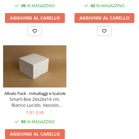
Scatole Piccole per 2–10 Macarons
39
IN MAGAZZINO
42
IN MAGAZZINO
Scatole per Muffin
AGGIUNGI AL CARELLO
AGGIUNGI AL CARELLO
Scatole per Panettone
Scatole per Panettone e Rotoli
Dolci
Scatole per Uova e Figure di
Cioccolato
Scatole Personalizzate
Scatole Senza Finestra per Mini
Pasticcini
Supporti per Pasticcini
Allvelo Pack - Imballaggi e Scatole
Vassoi in Cartone
Smart-Box 26x26x14 cm,
Bianco Lucido, Vassoio
Vassoi per Pasticcini e Torte
Incluso, Set 5 Pz
7,81 EUR
55
IN MAGAZZINO
AGGIUNGI AL CARELLO