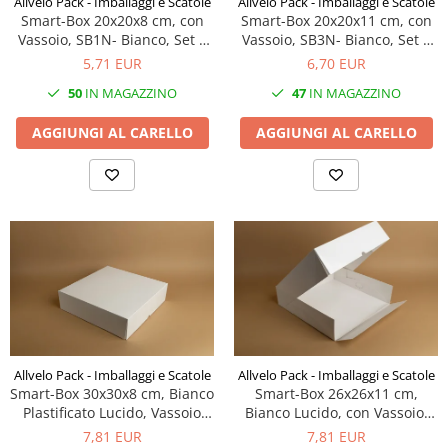
Allvelo Pack - Imballaggi e Scatole
Allvelo Pack - Imballaggi e Scatole
Smart-Box 20x20x8 cm, con
Smart-Box 20x20x11 cm, con
Scatole con Manico
Vassoio, SB1N- Bianco, Set 5
Vassoio, SB3N- Bianco, Set 5
Scatole Cubo per Bomboniere
Pz
Pz
5,71 EUR
6,70 EUR
Scatole Fondo + Coperchio
50
IN MAGAZZINO
47
IN MAGAZZINO
Scatole per Caramelle e Dolci
Scatole per Cioccolato in Tavoletta
AGGIUNGI AL CARELLO
AGGIUNGI AL CARELLO
Scatole per Confezioni Regalo
Scatole per Macarons e Praline
Scatole con Cassetto e Inserto per 4
Praline
Scatole con Cassetto per Praline
Scatole Medie e Grandi per 10–40
Macarons
Scatole per 5–6 Macarons con
Finestra Decorata Effetto Pizzo
Allvelo Pack - Imballaggi e Scatole
Allvelo Pack - Imballaggi e Scatole
Scatole per Praline con Separatore
Smart-Box 30x30x8 cm, Bianco
Smart-Box 26x26x11 cm,
Scatole Piccole con Nastro e
Plastificato Lucido, Vassoio
Bianco Lucido, con Vassoio,
Cassetto per Macarons
Incluso, Set 5 Pz
SB5N- Bianco, Set 5 Pz
7,81 EUR
7,81 EUR