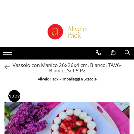
Prodotti - Scatole di Cartone
Scatole per Panettone e Torte
"Smart-Cake Box"
Scatole per Panettone e Torte con
Finestra
Scatole per Panettone e Torte
Vassoio con Manico 26x26x4 cm, Bianco, TAV6-
senza Finestra
Bianco, Set 5 Pz
Bicchieri in Cartone
Allvelo Pack - Imballaggi e Scatole
Buste in Cartone per Regalo
Scatole alte per dolci con vassoio
NUOVO
incluso "Smart-Box"
Scatole Alte con Finestra per
Pasticcini
Scatole Alte senza Finestra per Mini
Pasticcini