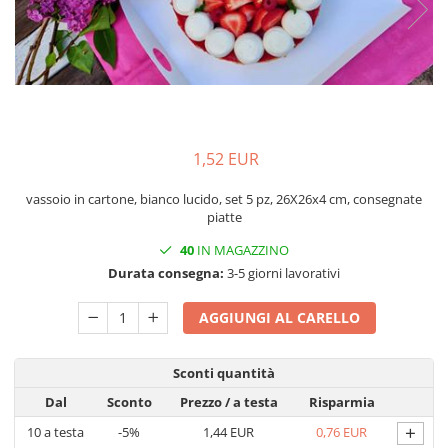
Scatole Aperte con Finestra
Scatole Aperte senza Finestra
Scatole Basse per Biscotti o Pan di
Zenzero
Scatole con Finestra per Mini
Pasticcini
1,52 EUR
Scatole con Finestra Traforata
vassoio in cartone, bianco lucido, set 5 pz, 26X26x4 cm, consegnate
Scatole Aperte con Finestra
piatte
Decorata Effetto Pizzo e Vassoio
Scatole per Macarons con Finestra
40
IN MAGAZZINO
Decorata Effetto Pizzo
Durata consegna:
3-5 giorni lavorativi
Scatole per Panettone, Torte e Mini
Torte con Finestra Decorata Effetto
AGGIUNGI AL CARELLO
Pizzo
Scatole con Manico per Pasticcini
e Torte
Sconti quantità
Scatole per Bomboniere
Dal
Sconto
Prezzo
/ a testa
Risparmia
Scatole con Finestra per
+
10
a testa
-5%
1,44 EUR
0,76 EUR
Bomboniere