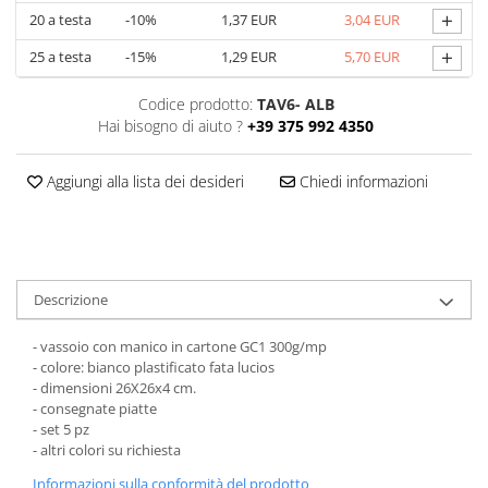
+
20
a testa
-10%
1,37 EUR
3,04 EUR
Scatole con Manico
Scatole Cubo per Bomboniere
+
25
a testa
-15%
1,29 EUR
5,70 EUR
Scatole Fondo + Coperchio
Codice prodotto:
TAV6- ALB
Scatole per Caramelle e Dolci
Hai bisogno di aiuto ?
+39 375 992 4350
Scatole per Cioccolato in Tavoletta
Scatole per Confezioni Regalo
Aggiungi alla lista dei desideri
Chiedi informazioni
Scatole per Macarons e Praline
Scatole con Cassetto e Inserto per 4
Praline
Scatole con Cassetto per Praline
Descrizione
Scatole Medie e Grandi per 10–40
Macarons
- vassoio con manico in cartone GC1 300g/mp
Scatole per 5–6 Macarons con
- colore: bianco plastificato fata lucios
Finestra Decorata Effetto Pizzo
- dimensioni 26X26x4 cm.
- consegnate piatte
Scatole per Praline con Separatore
- set 5 pz
Scatole Piccole con Nastro e
- altri colori su richiesta
Cassetto per Macarons
Informazioni sulla conformità del prodotto