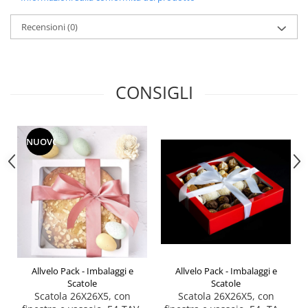
Scatole Piccole per 2–10 Macarons
Scatole per Muffin
Recensioni
(0)
Scatole per Panettone
Scatole per Panettone e Rotoli
Dolci
CONSIGLI
Scatole per Uova e Figure di
Cioccolato
Scatole Personalizzate
NUOVO
Scatole Senza Finestra per Mini
Pasticcini
Supporti per Pasticcini
Vassoi in Cartone
Vassoi per Pasticcini e Torte
Allvelo Pack - Imbalaggi e
Allvelo Pack - Imbalaggi e
Scatole
Scatole
Scatola 26X26X5, con
Scatola 26X26X5, con