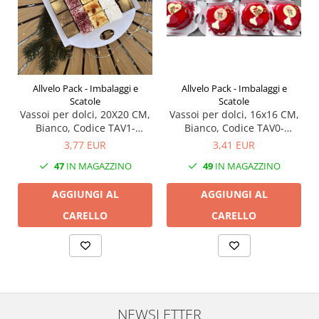
Allvelo Pack - Imbalaggi e
Allvelo Pack - Imbalaggi e
Scatole
Scatole
Vassoi per dolci, 20X20 CM,
Vassoi per dolci, 16x16 CM,
Bianco, Codice TAV1-
Bianco, Codice TAV0-
Bianco, Set 10 pezzi
Bianco, Set 10 pezzi
3,77 EUR
3,41 EUR
47
IN MAGAZZINO
49
IN MAGAZZINO
AGGIUNGI AL
AGGIUNGI AL
CARELLO
CARELLO
NEWSLETTER