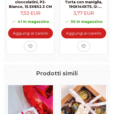
cioccolatini, P2-
Torta con maniglia,
Bianco, 15.5X8X2.3 CM
190X140X75, I2-
Bianco, Set 5 Pezzi
7,53 EUR
3,77 EUR
41
In magazzino
50
In magazzino
Aggiungi al carello
Aggiungi al carello
Prodotti simili