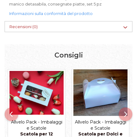
manico detasabila, consegnate piatte, set 5 pz
Scatole per Panettone
Informazioni sulla conformità del prodotto
Scatole per Panettone e Rotoli
Dolci
Recensioni
(0)
Scatole per Uova e Figure di
Cioccolato
Scatole Personalizzate
Consigli
Scatole Senza Finestra per Mini
Pasticcini
Supporti per Pasticcini
Vassoi in Cartone
Vassoi per Pasticcini e Torte
Allvelo Pack - Imbalaggi
Allvelo Pack - Imbalaggi
e Scatole
e Scatole
Scatola per 12
Scatola per Dolci e