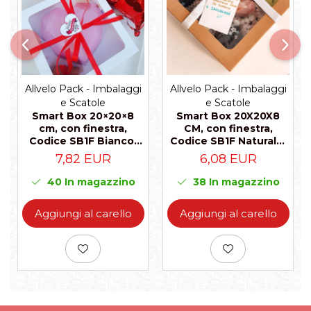
Allvelo Pack - Imbalaggi
Allvelo Pack - Imbalaggi
e Scatole
e Scatole
Smart Box 20×20×8
Smart Box 20X20X8
cm, con finestra,
CM, con finestra,
Codice SB1F Bianco,
Codice SB1F Naturale,
Set 5 Pezzi
Set 5 Pezzi
7,82 EUR
6,08 EUR
40
In magazzino
38
In magazzino
Aggiungi al carello
Aggiungi al carello