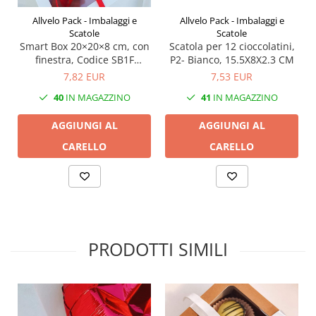
Allvelo Pack - Imbalaggi e
Allvelo Pack - Imbalaggi e
Scatole
Scatole
Scatola per 12 cioccolatini,
Smart Box 20×20×8 cm, con
P2- Bianco, 15.5X8X2.3 CM
finestra, Codice SB1F
Bianco, Set 5 Pezzi
7,53 EUR
7,82 EUR
41
IN MAGAZZINO
40
IN MAGAZZINO
AGGIUNGI AL
AGGIUNGI AL
CARELLO
CARELLO
PRODOTTI SIMILI