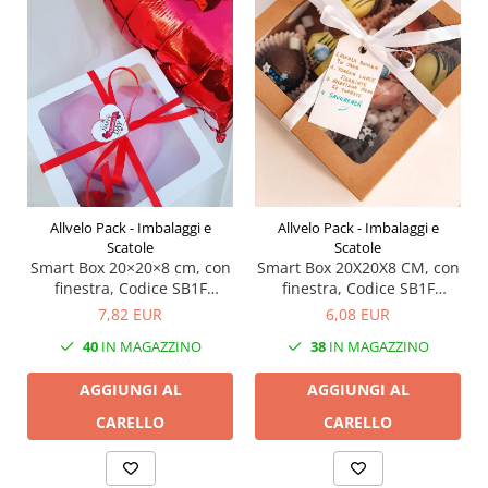
Allvelo Pack - Imbalaggi e
Allvelo Pack - Imbalaggi e
Scatole
Scatole
Smart Box 20×20×8 cm, con
Smart Box 20X20X8 CM, con
finestra, Codice SB1F
finestra, Codice SB1F
Bianco, Set 5 Pezzi
Naturale, Set 5 Pezzi
7,82 EUR
6,08 EUR
40
IN MAGAZZINO
38
IN MAGAZZINO
AGGIUNGI AL
AGGIUNGI AL
CARELLO
CARELLO