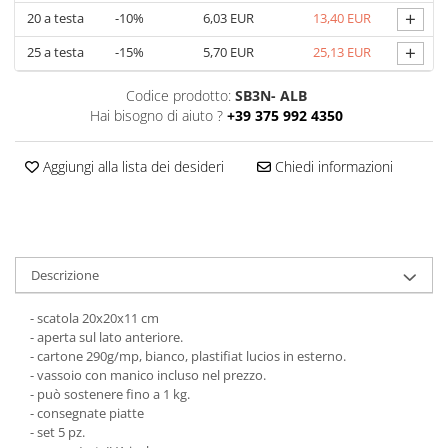
+
20
a testa
-10%
6,03 EUR
13,40 EUR
Scatole con Manico
Scatole Cubo per Bomboniere
+
25
a testa
-15%
5,70 EUR
25,13 EUR
Scatole Fondo + Coperchio
Codice prodotto:
SB3N- ALB
Scatole per Caramelle e Dolci
Hai bisogno di aiuto ?
+39 375 992 4350
Scatole per Cioccolato in Tavoletta
Scatole per Confezioni Regalo
Aggiungi alla lista dei desideri
Chiedi informazioni
Scatole per Macarons e Praline
Scatole con Cassetto e Inserto per 4
Praline
Scatole con Cassetto per Praline
Descrizione
Scatole Medie e Grandi per 10–40
Macarons
- scatola 20x20x11 cm
Scatole per 5–6 Macarons con
- aperta sul lato anteriore.
Finestra Decorata Effetto Pizzo
- cartone 290g/mp, bianco, plastifiat lucios in esterno.
- vassoio con manico incluso nel prezzo.
Scatole per Praline con Separatore
- può sostenere fino a 1 kg.
Scatole Piccole con Nastro e
- consegnate piatte
Cassetto per Macarons
- set 5 pz.