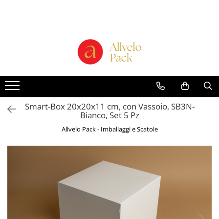
Prodotti - Scatole di Cartone
Scatole per Panettone e Torte
"Smart-Cake Box"
Scatole per Panettone e Torte con
Finestra
Scatole per Panettone e Torte
Smart-Box 20x20x11 cm, con Vassoio, SB3N-
senza Finestra
Bianco, Set 5 Pz
Bicchieri in Cartone
Allvelo Pack - Imballaggi e Scatole
Buste in Cartone per Regalo
Scatole alte per dolci con vassoio
incluso "Smart-Box"
Scatole Alte con Finestra per
Pasticcini
Scatole Alte senza Finestra per Mini
Pasticcini