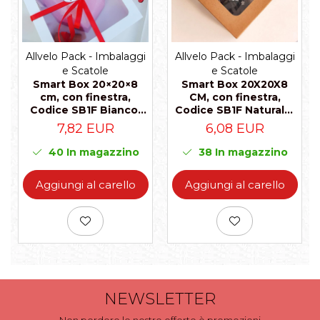
Allvelo Pack - Imbalaggi
Allvelo Pack - Imbalaggi
e Scatole
e Scatole
Smart Box 20×20×8
Smart Box 20X20X8
cm, con finestra,
CM, con finestra,
Codice SB1F Bianco,
Codice SB1F Naturale,
Set 5 Pezzi
Set 5 Pezzi
7,82 EUR
6,08 EUR
40
In magazzino
38
In magazzino
Aggiungi al carello
Aggiungi al carello
NEWSLETTER
Non perdere le nostre offerte è promozioni