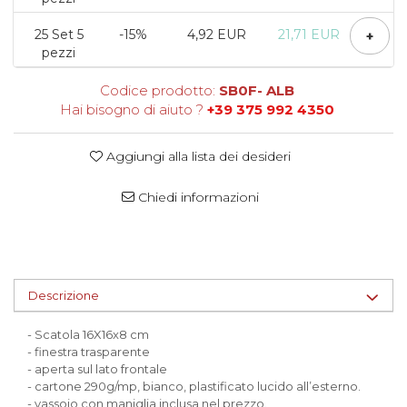
Scatole per Panettone
25
Set 5
-15%
4,92 EUR
21,71 EUR
+
Scatole per Panettone e Rotoli
pezzi
Dolci
Codice prodotto:
SB0F- ALB
Scatole per Uova e Figure di
Hai bisogno di aiuto ?
+39 375 992 4350
Cioccolato
Scatole Personalizzate
Aggiungi alla lista dei desideri
Scatole Senza Finestra per Mini
Pasticcini
Chiedi informazioni
Supporti per Pasticcini
Vassoi in Cartone
Vassoi per Pasticcini e Torte
Descrizione
- Scatola 16X16x8 cm
- finestra trasparente
- aperta sul lato frontale
- cartone 290g/mp, bianco, plastificato lucido all’esterno.
- vassoio con maniglia inclusa nel prezzo.