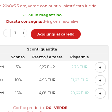
a 20x8x5.5 cm, verde con puntini, plastificato lucido
30
In magazzino
Durata consegna:
3-5 giorni lavorativi
Aggiungi al carello
Sconti quantità
Sconto
Prezzo
/ a testa
Risparmia
zzi
-5%
5,23 EUR
2,76 EUR
+
zzi
-10%
4,96 EUR
11,02 EUR
+
zzi
-15%
4,68 EUR
20,66 EUR
+
Codice prodotto:
D0- VERDE