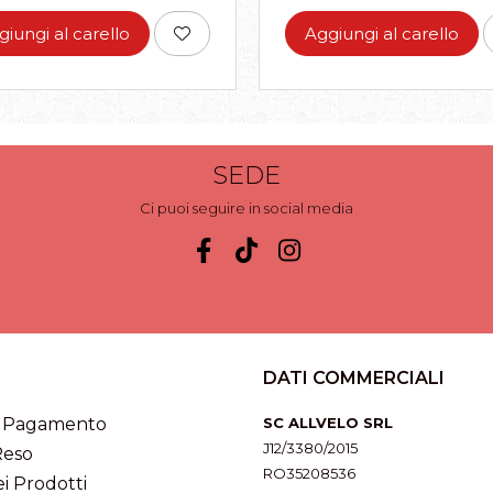
giungi al carello
Aggiungi al carello
SEDE
Ci puoi seguire in social media
DATI COMMERCIALI
i Pagamento
SC ALLVELO SRL
J12/3380/2015
Reso
RO35208536
i Prodotti