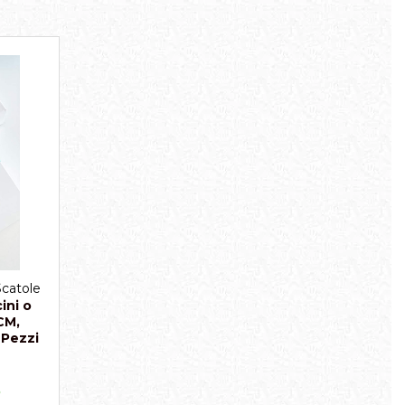
Scatole
ini o
CM,
 Pezzi
o