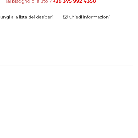
Hai bisogno di aiuto ?
+39 375 992 4350
ngi alla lista dei desideri
Chiedi informazioni