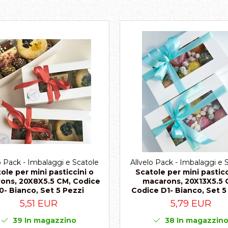
o Pack - Imbalaggi e Scatole
Allvelo Pack - Imbalaggi e 
ole per mini pasticcini o
Scatole per mini pasticc
ons, 20X8X5.5 CM, Codice
macarons, 20X13X5.5 
0- Bianco, Set 5 Pezzi
Codice D1- Bianco, Set 5
5,51 EUR
5,79 EUR
39
In magazzino
38
In magazzin