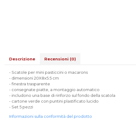
Scatole Cubo per Bomboniere
Scatole Fondo + Coperchio
Scatole per Caramelle e Dolci
Scatole per Cioccolato in
Tavoletta
Scatole per Confezioni Regalo
Scatole per Macarons e Praline
Descrizione
Recensioni
(0)
Scatole con Cassetto e Inserto per 4
Praline
- Scatole per mini pasticcini o macarons
Scatole con Cassetto per Praline
- dimensioni 20X8x5.5 cm
Scatole Medie e Grandi per 10–40
- finestra trasparente
Macarons
- consegnate piatte, a montaggio automatico
Scatole per 5–6 Macarons con
- includono una base di rinforzo sul fondo della scatola
Finestra Decorata Effetto Pizzo
- cartone verde con puntini plastificato lucido
Scatole per Praline con Separatore
- Set 5 pezzi
Scatole Piccole con Nastro e
Informazioni sulla conformità del prodotto
Cassetto per Macarons
Scatole Piccole per 2–10 Macarons
Scatole per Muffin