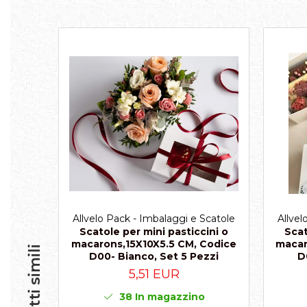
Scatole per Panettone
Scatole per Panettone e Rotoli
Dolci
Scatole per Uova e Figure di
Cioccolato
Scatole Personalizzate
Scatole Senza Finestra per Mini
Pasticcini
Supporti per Pasticcini
Vassoi in Cartone
Vassoi per Pasticcini e Torte
Allvelo Pack - Imbalaggi e Scatole
Allvel
Scatole per mini pasticcini o
Scat
macarons,15X10X5.5 CM, Codice
macar
Prodotti simili
D00- Bianco, Set 5 Pezzi
D
5,51 EUR
38
In magazzino