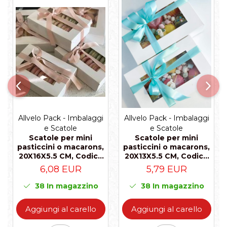
Allvelo Pack - Imbalaggi
Allvelo Pack - Imbalaggi
e Scatole
e Scatole
Scatole per mini
Scatole per mini
pasticcini o macarons,
pasticcini o macarons,
20X16X5.5 CM, Codice
20X13X5.5 CM, Codice
D2- Bianco, Set 5
D1- Bianco, Set 5 Pezzi
6,08 EUR
5,79 EUR
Pezzi
38
In magazzino
38
In magazzino
Aggiungi al carello
Aggiungi al carello