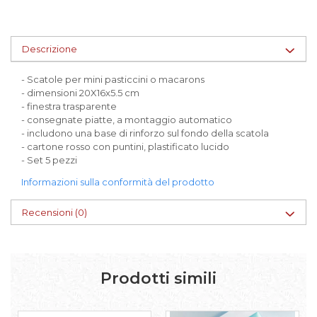
Scatole per Panettone
Scatole per Panettone e Rotoli
Descrizione
Dolci
Scatole per Uova e Figure di
- Scatole per mini pasticcini o macarons
Cioccolato
- dimensioni 20X16x5.5 cm
- finestra trasparente
Scatole Personalizzate
- consegnate piatte, a montaggio automatico
Scatole Senza Finestra per Mini
- includono una base di rinforzo sul fondo della scatola
Pasticcini
- cartone rosso con puntini, plastificato lucido
- Set 5 pezzi
Supporti per Pasticcini
Informazioni sulla conformità del prodotto
Vassoi in Cartone
Vassoi per Pasticcini e Torte
Recensioni
(0)
Prodotti simili