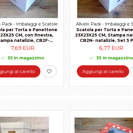
o Pack - Imbalaggi e Scatole
Allvelo Pack - Imbalaggi e 
la per Torta e Panettone
Scatola per Torta e Pan
23X25 CM, con finestra,
23X23X25 CM, Stampa nata
ampa natalizie, CB2F-
CB2N- natalizie, Set 5 
natalizie, Set 5 Pezzi
7,69 EUR
6,77 EUR
35
In magazzino
35
In magazzino
giungi al carello
Aggiungi al carello