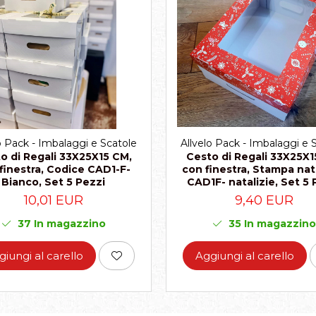
Allvelo Pack - Imbalaggi e 
o Pack - Imbalaggi e Scatole
Cesto di Regali 33X25X1
o di Regali 33X25X15 CM,
con finestra, Stampa nata
finestra, Codice CAD1-F-
CAD1F- natalizie, Set 5 
Bianco, Set 5 Pezzi
9,40 EUR
10,01 EUR
35
In magazzino
37
In magazzino
Aggiungi al carello
giungi al carello