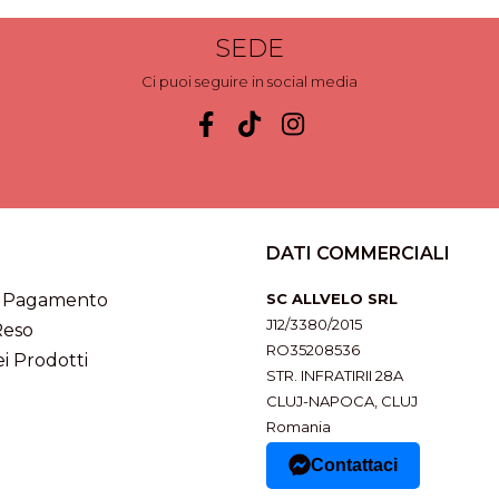
SEDE
Ci puoi seguire in social media
DATI COMMERCIALI
i Pagamento
SC ALLVELO SRL
J12/3380/2015
Reso
RO35208536
i Prodotti
STR. INFRATIRII 28A
CLUJ-NAPOCA, CLUJ
Romania
Contattaci