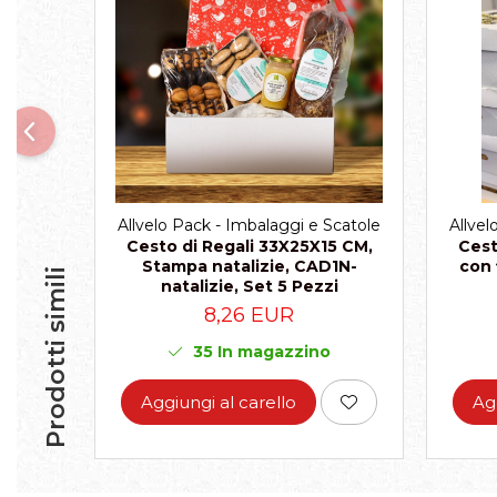
Allvelo Pack - Imbalaggi e Scatole
Allvel
Cesto di Regali 33X25X15 CM,
Cest
Stampa natalizie, CAD1N-
con 
Prodotti simili
natalizie, Set 5 Pezzi
8,26 EUR
35
In magazzino
Aggiungi al carello
Ag