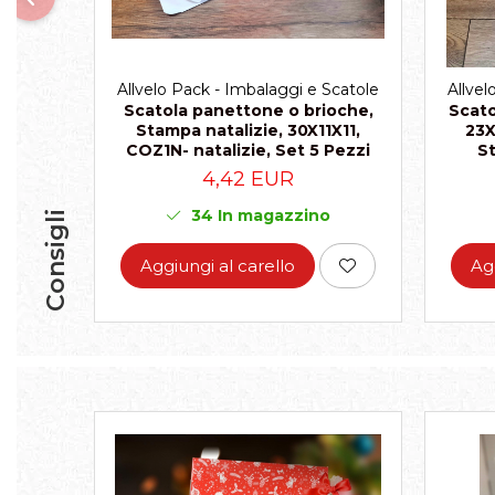
Scatole per Panettone
Scatole per Panettone e Rotoli
Dolci
Allvelo Pack - Imbalaggi e Scatole
Allvel
Scatola panettone o brioche,
Scato
Scatole per Uova e Figure di
Stampa natalizie, 30X11X11,
23X
Cioccolato
COZ1N- natalizie, Set 5 Pezzi
St
Scatole Personalizzate
4,42 EUR
Scatole Senza Finestra per Mini
34
In magazzino
Consigli
Pasticcini
Supporti per Pasticcini
Aggiungi al carello
Ag
Vassoi in Cartone
Vassoi per Pasticcini e Torte