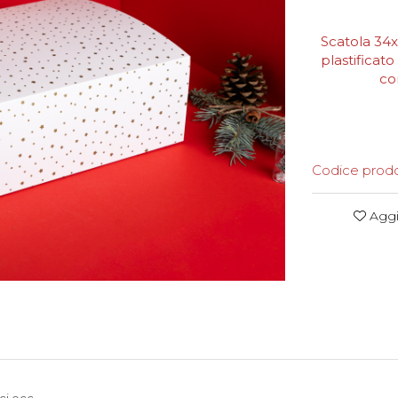
Scatola 34x
plastificat
co
Codice prodo
Aggiu