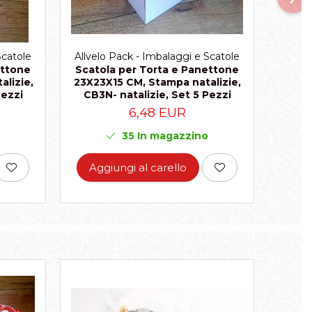
Allvelo Pack - Imbalaggi e Scatole
Allvel
Scatole
Scatola per Torta e Panettone
Cest
ettone
23X23X15 CM, Stampa natalizie,
con f
lizie,
CB3N- natalizie, Set 5 Pezzi
CAD1
Pezzi
6,48 EUR
35
In magazzino
Aggiungi al carello
Ag