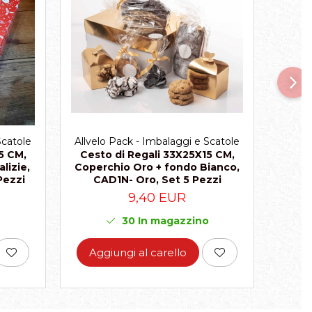
Scatole
Allvelo Pack - Imbalaggi e Scatole
Allvel
5 CM,
Cesto di Regali 33X25X15 CM,
Cest
lizie,
Coperchio Oro + fondo Bianco,
Coper
Pezzi
CAD1N- Oro, Set 5 Pezzi
Bianc
9,40 EUR
30
In magazzino
Aggiungi al carello
Ag