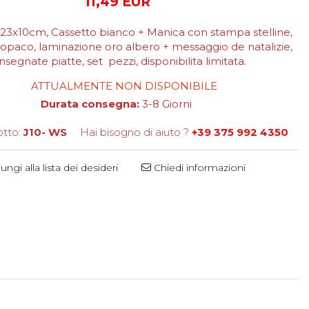
11,49 EUR
23x10cm, Cassetto bianco + Manica con stampa stelline,
o opaco, laminazione oro albero + messaggio de natalizie,
nsegnate piatte, set pezzi, disponibilita limitata.
ATTUALMENTE NON DISPONIBILE
Durata consegna:
3-8 Giorni
tto:
J10- WS
Hai bisogno di aiuto ?
+39 375 992 4350
ngi alla lista dei desideri
Chiedi informazioni