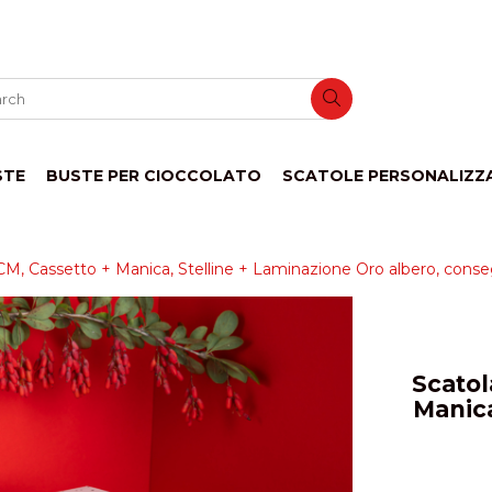
STE
BUSTE PER CIOCCOLATO
SCATOLE PERSONALIZZ
M, Cassetto + Manica, Stelline + Laminazione Oro albero, conseg
Scatol
Manica