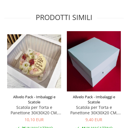
PRODOTTI SIMILI
Allvelo Pack - Imbalaggi e
Allvelo Pack - Imbalaggi e
Scatole
Scatole
Scatola per Torta e
Scatola per Torta e
Panettone 30X30X20 CM,
Panettone 30X30X20 CM,
con finestra, Bianco, CB1F-
senza finestra, Bianco,
10,10 EUR
9,40 EUR
Bianco, Set 5 Pezzi
CB1N- Bianco, Set 5 Pezzi
26
IN MAGAZZINO
44
IN MAGAZZINO