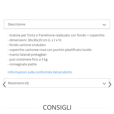
Scatole Piccole per 2–10 Macarons
Scatole per Muffin
Scatole per Panettone
Scatole per Panettone e Rotoli
Descrizione
Dolci
- Scatola per Torta o Panettone realizzato con fondo + coperchio
Scatole per Uova e Figure di
- dimensioni: 30x30x20 cm (L x l x h)
Cioccolato
- fondo cartone ondulato
- coperchio cartonee rosa con puntini plastificato lucido
Scatole Personalizzate
- manici laterali pretagliati
Scatole Senza Finestra per Mini
- può sostenere fino a 5 kg
Pasticcini
- consegnate piatte
Supporti per Pasticcini
Informazioni sulla conformità del prodotto
Vassoi in Cartone
Recensioni
(0)
Vassoi per Pasticcini e Torte
CONSIGLI