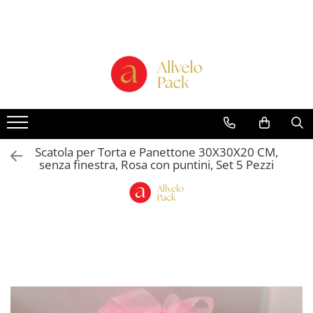
Prodotti - Scatole di Cartone
Scatole per Panettone e Torte
"Smart-Cake Box"
Scatole per Panettone e Torte con
Finestra
Scatole per Panettone e Torte
Scatola per Torta e Panettone 30X30X20 CM,
senza Finestra
senza finestra, Rosa con puntini, Set 5 Pezzi
Bicchieri in Cartone
Buste in Cartone per Regalo
Scatole alte per dolci con vassoio
incluso "Smart-Box"
Scatole Alte con Finestra per
Pasticcini
Scatole Alte senza Finestra per Mini
Pasticcini