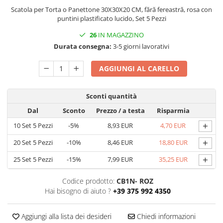
Scatola per Torta o Panettone 30X30X20 CM, fără fereastră, rosa con
Scatole con Manico
puntini plastificato lucido, Set 5 Pezzi
Scatole Cubo per Bomboniere
26
IN MAGAZZINO
Scatole Fondo + Coperchio
Durata consegna:
3-5 giorni lavorativi
Scatole per Caramelle e Dolci
Scatole per Cioccolato in Tavoletta
AGGIUNGI AL CARELLO
Scatole per Confezioni Regalo
Scatole per Macarons e Praline
Sconti quantità
Scatole con Cassetto e Inserto per 4
Dal
Sconto
Prezzo
/ a testa
Risparmia
Praline
+
10
Set 5 Pezzi
-5%
8,93 EUR
4,70 EUR
Scatole con Cassetto per Praline
+
20
Set 5 Pezzi
-10%
8,46 EUR
18,80 EUR
Scatole Medie e Grandi per 10–40
Macarons
+
25
Set 5 Pezzi
-15%
7,99 EUR
35,25 EUR
Scatole per 5–6 Macarons con
Finestra Decorata Effetto Pizzo
Codice prodotto:
CB1N- ROZ
Scatole per Praline con Separatore
Hai bisogno di aiuto ?
+39 375 992 4350
Scatole Piccole con Nastro e
Cassetto per Macarons
Aggiungi alla lista dei desideri
Chiedi informazioni