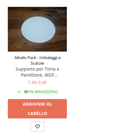
Allvelo Pack - Imbalaggi e
Scatole
Supporto per Torta e
Panettone, MDF
295X295MM- Set 3 pezzi
7,89 EUR
30
IN MAGAZZINO
AGGIUNGI AL
CARELLO