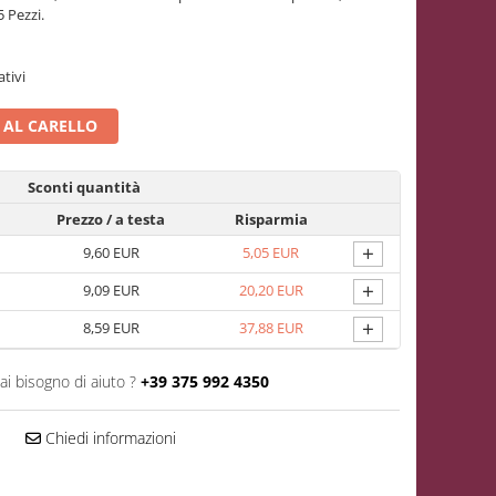
5 Pezzi.
ativi
 AL CARELLO
Sconti quantità
Prezzo
/ a testa
Risparmia
+
9,60 EUR
5,05 EUR
+
9,09 EUR
20,20 EUR
+
8,59 EUR
37,88 EUR
ai bisogno di aiuto ?
+39 375 992 4350
Chiedi informazioni