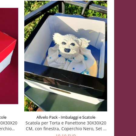
tole
Allvelo Pack - Imbalaggi e Scatole
Allvel
 30X30X20
Scatola per Torta e Panettone 30X30X20
Scatola pe
erchio
CM, con finestra, Coperchio Nero, Set 5
CM, con
 5 Pezzi
Pezzi
CB
10,10 EUR