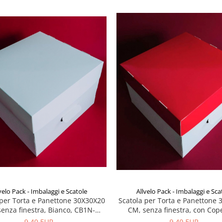
velo Pack - Imbalaggi e Scatole
Allvelo Pack - Imbalaggi e Sca
 per Torta e Panettone 30X30X20
Scatola per Torta e Panettone
enza finestra, Bianco, CB1N-
CM, senza finestra, con Cop
Bianco, Set 5 Pezzi
Rosso, Codice CB1N- Rosso, Set
9,40 EUR
9,40 EUR