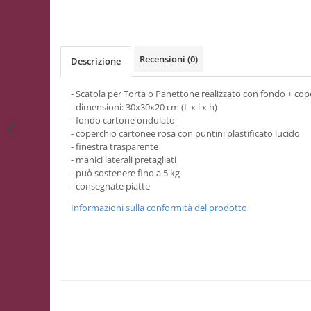
Scatole con Manico
Scatole Cubo per Bomboniere
Scatole Fondo + Coperchio
Recensioni
(0)
Descrizione
Scatole per Caramelle e Dolci
Scatole per Cioccolato in Tavoletta
- Scatola per Torta o Panettone realizzato con fondo + cop
- dimensioni: 30x30x20 cm (L x l x h)
Scatole per Confezioni Regalo
- fondo cartone ondulato
Scatole per Macarons e Praline
- coperchio cartonee rosa con puntini plastificato lucido
- finestra trasparente
Scatole con Cassetto e Inserto per 4
- manici laterali pretagliati
Praline
- può sostenere fino a 5 kg
Scatole con Cassetto per Praline
- consegnate piatte
Scatole Medie e Grandi per 10–40
Informazioni sulla conformità del prodotto
Macarons
Scatole per 5–6 Macarons con
Finestra Decorata Effetto Pizzo
Scatole per Praline con Separatore
Scatole Piccole con Nastro e
Cassetto per Macarons