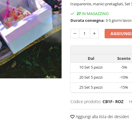
trasparente, manici pretagliati, Set 
27
IN MAGAZZINO
Durata consegna:
3-5 giorni lavor
AGGIUNGI
Dal
Sconto
10
Set 5 pezzi
-5%
20
Set 5 pezzi
-10%
25
Set 5 pezzi
-15%
Codice prodotto:
CB1F- ROZ
H
Aggiungi alla lista dei desideri