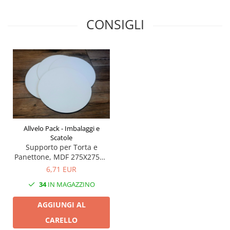
CONSIGLI
Allvelo Pack - Imbalaggi e
Scatole
Supporto per Torta e
Panettone, MDF 275X275M-
Set 3 pezzi
6,71 EUR
34
IN MAGAZZINO
AGGIUNGI AL
CARELLO