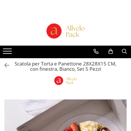
Prodotti - Scatole di Cartone
Scatole per Panettone e Torte
"Smart-Cake Box"
Scatole per Panettone e Torte con
Finestra
Scatole per Panettone e Torte
Scatola per Torta e Panettone 28X28X15 CM,
senza Finestra
con finestra, Bianco, Set 5 Pezzi
Bicchieri in Cartone
Buste in Cartone per Regalo
Scatole alte per dolci con vassoio
incluso "Smart-Box"
Scatole Alte con Finestra per
Pasticcini
Scatole Alte senza Finestra per Mini
Pasticcini