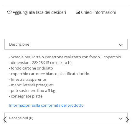
Scatole Piccole per 2–10 Macarons
Scatole per Muffin
Aggiungi alla lista dei desideri
Chiedi informazioni
Scatole per Panettone
Scatole per Panettone e Rotoli
Dolci
Scatole per Uova e Figure di
Descrizione
Cioccolato
- Scatola per Torta o Panettone realizzato con fondo + coperchio
Scatole Personalizzate
- dimensioni: 28X28X15 cm (L x l x h)
Scatole Senza Finestra per Mini
- fondo cartone ondulato
Pasticcini
- coperchio cartonee bianco plastificato lucido
- finestra trasparente
Supporti per Pasticcini
- manici laterali pretagliati
- può sostenere fino a 5 kg
Vassoi in Cartone
- consegnate piatte
Vassoi per Pasticcini e Torte
Informazioni sulla conformità del prodotto
Recensioni
(0)