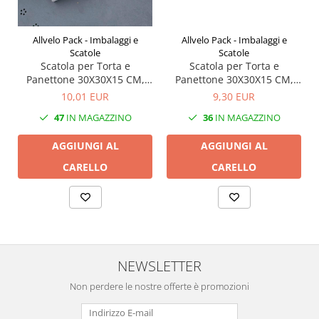
Allvelo Pack - Imbalaggi e
Allvelo Pack - Imbalaggi e
Scatole
Scatole
Scatola per Torta e
Scatola per Torta e
Panettone 30X30X15 CM,
Panettone 30X30X15 CM,
senza finestra, Bianco,
con finestra, Bianco, CB0F-
9,30 EUR
10,01 EUR
CB0N- Bianco, Set 5 Pezzi
Bianco, Set 5 Pezzi
36
IN MAGAZZINO
47
IN MAGAZZINO
AGGIUNGI AL
AGGIUNGI AL
CARELLO
CARELLO
NEWSLETTER
Non perdere le nostre offerte è promozioni