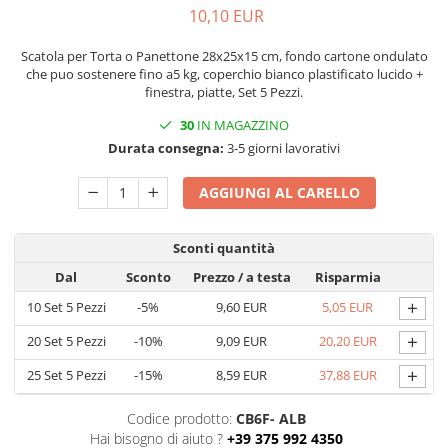
10,10 EUR
Scatole con Manico
Scatole Cubo per Bomboniere
Scatola per Torta o Panettone 28x25x15 cm, fondo cartone ondulato
Scatole Fondo + Coperchio
che puo sostenere fino a5 kg, coperchio bianco plastificato lucido +
finestra, piatte, Set 5 Pezzi.
Scatole per Caramelle e Dolci
Scatole per Cioccolato in Tavoletta
30
IN MAGAZZINO
Durata consegna:
3-5 giorni lavorativi
Scatole per Confezioni Regalo
Scatole per Macarons e Praline
AGGIUNGI AL CARELLO
Scatole con Cassetto e Inserto per 4
Praline
Sconti quantità
Scatole con Cassetto per Praline
Dal
Sconto
Prezzo
/ a testa
Risparmia
Scatole Medie e Grandi per 10–40
+
10
Set 5 Pezzi
-5%
9,60 EUR
5,05 EUR
Macarons
Scatole per 5–6 Macarons con
+
20
Set 5 Pezzi
-10%
9,09 EUR
20,20 EUR
Finestra Decorata Effetto Pizzo
+
25
Set 5 Pezzi
-15%
8,59 EUR
37,88 EUR
Scatole per Praline con Separatore
Scatole Piccole con Nastro e
Codice prodotto:
CB6F- ALB
Cassetto per Macarons
Hai bisogno di aiuto ?
+39 375 992 4350