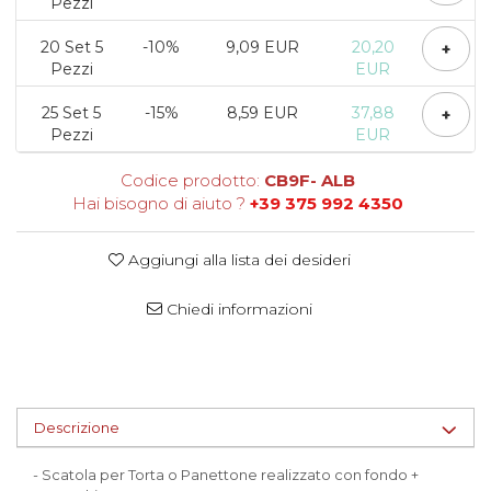
Pezzi
Scatole per Panettone
20
Set 5
-10%
9,09 EUR
20,20
+
Scatole per Panettone e Rotoli
Pezzi
EUR
Dolci
25
Set 5
-15%
8,59 EUR
37,88
Scatole per Uova e Figure di
+
Pezzi
EUR
Cioccolato
Scatole Personalizzate
Codice prodotto:
CB9F- ALB
Hai bisogno di aiuto ?
+39 375 992 4350
Scatole Senza Finestra per Mini
Pasticcini
Supporti per Pasticcini
Aggiungi alla lista dei desideri
Vassoi in Cartone
Chiedi informazioni
Vassoi per Pasticcini e Torte
Descrizione
- Scatola per Torta o Panettone realizzato con fondo +