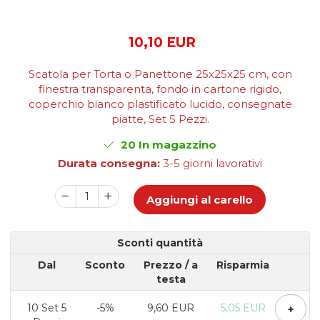
Scatole Cubo per Bomboniere
Scatole Fondo + Coperchio
10,10 EUR
Scatole per Caramelle e Dolci
Scatole per Cioccolato in
Scatola per Torta o Panettone 25x25x25 cm, con
Tavoletta
finestra transparenta, fondo in cartone rigido,
Scatole per Confezioni Regalo
coperchio bianco plastificato lucido, consegnate
piatte, Set 5 Pezzi.
Scatole per Macarons e Praline
Scatole con Cassetto e Inserto per 4
20
In magazzino
Praline
Durata consegna:
3-5 giorni lavorativi
Scatole con Cassetto per Praline
Scatole Medie e Grandi per 10–40
Aggiungi al carello
Macarons
Scatole per 5–6 Macarons con
Finestra Decorata Effetto Pizzo
Sconti quantità
Scatole per Praline con Separatore
Dal
Sconto
Prezzo
/ a
Risparmia
Scatole Piccole con Nastro e
Cassetto per Macarons
testa
Scatole Piccole per 2–10 Macarons
10
Set 5
-5%
9,60 EUR
5,05 EUR
+
Scatole per Muffin