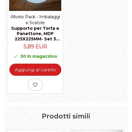
Allvelo Pack - Imbalaggi
e Scatole
Supporto per Torta e
Panettone, MDF
225X225MM- Set 3
pezzi
5,89 EUR
30
In magazzino
Aggiungi al carello
Prodotti simili