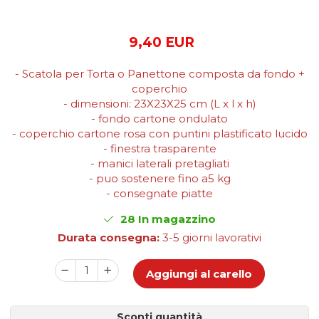
Scatole Cubo per Bomboniere
Scatole Fondo + Coperchio
9,40 EUR
Scatole per Caramelle e Dolci
Scatole per Cioccolato in
- Scatola per Torta o Panettone composta da fondo +
Tavoletta
coperchio
Scatole per Confezioni Regalo
- dimensioni: 23X23X25 cm (L x l x h)
- fondo cartone ondulato
Scatole per Macarons e Praline
- coperchio cartone rosa con puntini plastificato lucido
Scatole con Cassetto e Inserto per 4
- finestra trasparente
Praline
- manici laterali pretagliati
Scatole con Cassetto per Praline
- puo sostenere fino a5 kg
Scatole Medie e Grandi per 10–40
- consegnate piatte
Macarons
Scatole per 5–6 Macarons con
28
In magazzino
Finestra Decorata Effetto Pizzo
Durata consegna:
3-5 giorni lavorativi
Scatole per Praline con Separatore
Scatole Piccole con Nastro e
Aggiungi al carello
Cassetto per Macarons
Scatole Piccole per 2–10 Macarons
Scatole per Muffin
Sconti quantità