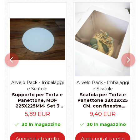
Allvelo Pack - Imbalaggi
Allvelo Pack - Imbalaggi
e Scatole
e Scatole
Supporto per Torta e
Scatola per Torta e
Panettone, MDF
Panettone 23X23X25
225X225MM- Set 3
CM, con finestra,
pezzi
Bianco, CB2F- Bianco,
5,89 EUR
9,40 EUR
Set 5 Pezzi
30
In magazzino
30
In magazzino
Aggiungi al carello
Aggiungi al carello