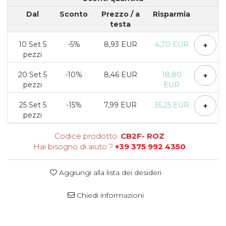
Scatole per Panettone
Dal
Sconto
Prezzo
/ a
Risparmia
testa
Scatole per Panettone e Rotoli
Dolci
10
Set 5
-5%
8,93 EUR
4,70 EUR
+
Scatole per Uova e Figure di
pezzi
Cioccolato
20
Set 5
-10%
8,46 EUR
18,80
+
Scatole Personalizzate
pezzi
EUR
Scatole Senza Finestra per Mini
Pasticcini
25
Set 5
-15%
7,99 EUR
35,25 EUR
+
pezzi
Supporti per Pasticcini
Vassoi in Cartone
Codice prodotto:
CB2F- ROZ
Hai bisogno di aiuto ?
+39 375 992 4350
Vassoi per Pasticcini e Torte
Aggiungi alla lista dei desideri
Chiedi informazioni