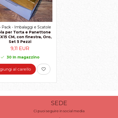
o Pack - Imbalaggi e Scatole
la per Torta e Panettone
X15 CM, con finestra, Oro,
Set 5 Pezzi
9,11 EUR
30
In magazzino
giungi al carello
SEDE
Ci puoi seguire in social media