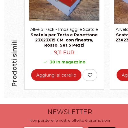
Allvelo Pack - Imbalaggi e Scatole
Allvel
Scatola per Torta e Panettone
Scato
23X23X15 CM, con finestra,
23X23
Prodotti simili
Rosso, Set 5 Pezzi
9,11 EUR
30
In magazzino
Aggiungi al carello
Ag
NEWSLETTER
Non perdere le nostre offerte è promozioni