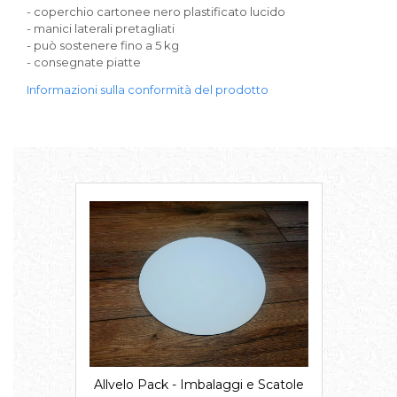
- coperchio cartonee nero plastificato lucido
Scatole per Panettone
- manici laterali pretagliati
Scatole per Panettone e Rotoli
- può sostenere fino a 5 kg
- consegnate piatte
Dolci
Informazioni sulla conformità del prodotto
Scatole per Uova e Figure di
Cioccolato
Scatole Personalizzate
Scatole Senza Finestra per Mini
Pasticcini
Supporti per Pasticcini
Vassoi in Cartone
Vassoi per Pasticcini e Torte
Allvelo Pack - Imbalaggi e Scatole