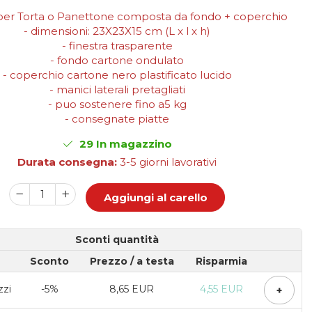
 per Torta o Panettone composta da fondo + coperchio
- dimensioni: 23X23X15 cm (L x l x h)
- finestra trasparente
- fondo cartone ondulato
- coperchio cartone nero plastificato lucido
- manici laterali pretagliati
- puo sostenere fino a5 kg
- consegnate piatte
29
In magazzino
Durata consegna:
3-5 giorni lavorativi
Aggiungi al carello
Sconti quantità
Sconto
Prezzo
/ a testa
Risparmia
zzi
-5%
8,65 EUR
4,55 EUR
+