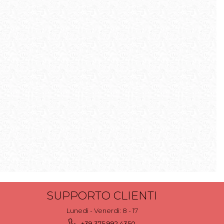
SUPPORTO CLIENTI
Lunedi - Venerdi: 8 - 17
+39 375 992 4350