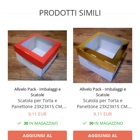
PRODOTTI SIMILI
Allvelo Pack - Imbalaggi e
Allvelo Pack - Imbalaggi e
Scatole
Scatole
Scatola per Torta e
Scatola per Torta e
Panettone 23X23X15 CM,
Panettone 23X23X15 CM,
con finestra, Rosso, Set 5
con finestra, Oro, Set 5
9,11 EUR
9,11 EUR
Pezzi
Pezzi
30
IN MAGAZZINO
30
IN MAGAZZINO
AGGIUNGI AL
AGGIUNGI AL