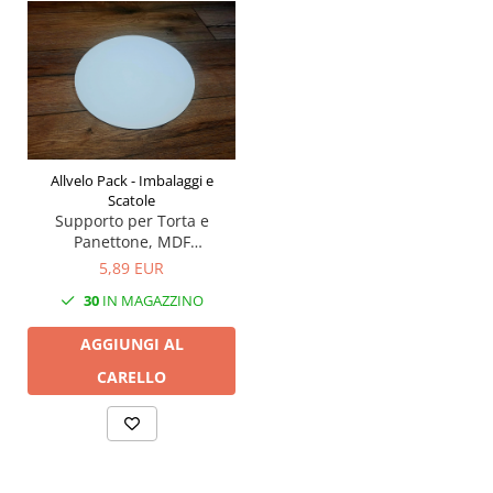
Allvelo Pack - Imbalaggi e
Scatole
Supporto per Torta e
Panettone, MDF
225X225MM- Set 3 pezzi
5,89 EUR
30
IN MAGAZZINO
AGGIUNGI AL
CARELLO