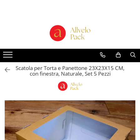
Prodotti - Scatole di Cartone
Scatole per Panettone e Torte
"Smart-Cake Box"
Scatole per Panettone e Torte con
Finestra
Scatole per Panettone e Torte
Scatola per Torta e Panettone 23X23X15 CM,
senza Finestra
con finestra, Naturale, Set 5 Pezzi
Bicchieri in Cartone
Buste in Cartone per Regalo
Scatole alte per dolci con vassoio
incluso "Smart-Box"
Scatole Alte con Finestra per
Pasticcini
Scatole Alte senza Finestra per Mini
Pasticcini