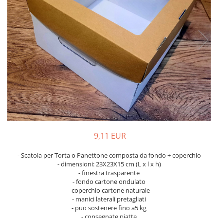
Scatole Aperte con Finestra
Scatole Aperte senza Finestra
Scatole Basse per Biscotti o Pan di
Zenzero
Scatole con Finestra per Mini
Pasticcini
Scatole con Finestra Traforata
Scatole Aperte con Finestra
Decorata Effetto Pizzo e Vassoio
Scatole per Macarons con Finestra
Decorata Effetto Pizzo
9,11 EUR
Scatole per Panettone, Torte e Mini
Torte con Finestra Decorata Effetto
- Scatola per Torta o Panettone composta da fondo + coperchio
Pizzo
- dimensioni: 23X23X15 cm (L x l x h)
Scatole con Manico per Pasticcini
- finestra trasparente
e Torte
- fondo cartone ondulato
Scatole per Bomboniere
- coperchio cartone naturale
- manici laterali pretagliati
Scatole con Finestra per
- puo sostenere fino a5 kg
Bomboniere
- consegnate piatte