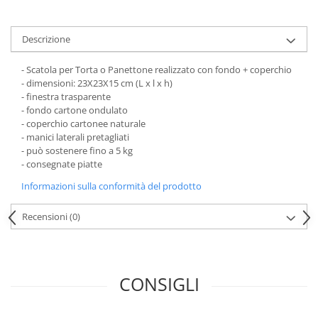
Scatole Piccole per 2–10 Macarons
Scatole per Muffin
Descrizione
Scatole per Panettone
Scatole per Panettone e Rotoli
- Scatola per Torta o Panettone realizzato con fondo + coperchio
Dolci
- dimensioni: 23X23X15 cm (L x l x h)
- finestra trasparente
Scatole per Uova e Figure di
- fondo cartone ondulato
Cioccolato
- coperchio cartonee naturale
- manici laterali pretagliati
Scatole Personalizzate
- può sostenere fino a 5 kg
Scatole Senza Finestra per Mini
- consegnate piatte
Pasticcini
Informazioni sulla conformità del prodotto
Supporti per Pasticcini
Recensioni
(0)
Vassoi in Cartone
Vassoi per Pasticcini e Torte
CONSIGLI