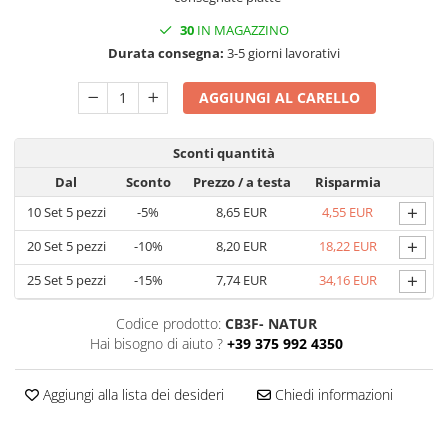
Scatole con Manico
30
IN MAGAZZINO
Scatole Cubo per Bomboniere
Durata consegna:
3-5 giorni lavorativi
Scatole Fondo + Coperchio
AGGIUNGI AL CARELLO
Scatole per Caramelle e Dolci
Scatole per Cioccolato in Tavoletta
Sconti quantità
Scatole per Confezioni Regalo
Dal
Sconto
Prezzo
/ a testa
Risparmia
Scatole per Macarons e Praline
+
10
Set 5 pezzi
-5%
8,65 EUR
4,55 EUR
Scatole con Cassetto e Inserto per 4
Praline
+
20
Set 5 pezzi
-10%
8,20 EUR
18,22 EUR
Scatole con Cassetto per Praline
+
25
Set 5 pezzi
-15%
7,74 EUR
34,16 EUR
Scatole Medie e Grandi per 10–40
Macarons
Codice prodotto:
CB3F- NATUR
Scatole per 5–6 Macarons con
Hai bisogno di aiuto ?
+39 375 992 4350
Finestra Decorata Effetto Pizzo
Scatole per Praline con Separatore
Aggiungi alla lista dei desideri
Chiedi informazioni
Scatole Piccole con Nastro e
Cassetto per Macarons