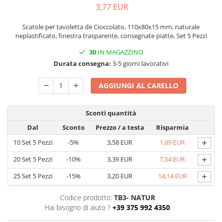
3,77 EUR
Scatole con Manico
Scatole Cubo per Bomboniere
Scatole per tavoletta de Cioccolato, 110x80x15 mm, naturale
neplastificato, finestra trasparente, consegnate piatte, Set 5 Pezzi
Scatole Fondo + Coperchio
Scatole per Caramelle e Dolci
30
IN MAGAZZINO
Scatole per Cioccolato in Tavoletta
Durata consegna:
3-5 giorni lavorativi
Scatole per Confezioni Regalo
AGGIUNGI AL CARELLO
Scatole per Macarons e Praline
Scatole con Cassetto e Inserto per 4
Sconti quantità
Praline
Dal
Sconto
Prezzo
/ a testa
Risparmia
Scatole con Cassetto per Praline
+
10
Set 5 Pezzi
-5%
3,58 EUR
1,89 EUR
Scatole Medie e Grandi per 10–40
Macarons
+
20
Set 5 Pezzi
-10%
3,39 EUR
7,54 EUR
Scatole per 5–6 Macarons con
+
25
Set 5 Pezzi
-15%
3,20 EUR
14,14 EUR
Finestra Decorata Effetto Pizzo
Scatole per Praline con Separatore
Codice prodotto:
TB3- NATUR
Scatole Piccole con Nastro e
Hai bisogno di aiuto ?
+39 375 992 4350
Cassetto per Macarons