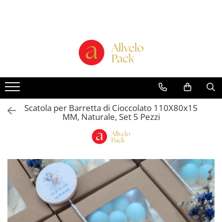
Prodotti - Scatole di Cartone
Scatole per Panettone e Torte
"Smart-Cake Box"
Scatole per Panettone e Torte con
Finestra
Scatole per Panettone e Torte
Scatola per Barretta di Cioccolato 110X80x15
senza Finestra
MM, Naturale, Set 5 Pezzi
Bicchieri in Cartone
Buste in Cartone per Regalo
Scatole alte per dolci con vassoio
incluso "Smart-Box"
Scatole Alte con Finestra per
Pasticcini
Scatole Alte senza Finestra per Mini
Pasticcini