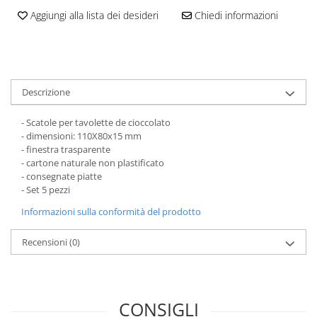
Scatole Piccole per 2–10 Macarons
Aggiungi alla lista dei desideri
Chiedi informazioni
Scatole per Muffin
Scatole per Panettone
Scatole per Panettone e Rotoli
Dolci
Descrizione
Scatole per Uova e Figure di
Cioccolato
- Scatole per tavolette de cioccolato
- dimensioni: 110X80x15 mm
Scatole Personalizzate
- finestra trasparente
Scatole Senza Finestra per Mini
- cartone naturale non plastificato
Pasticcini
- consegnate piatte
- Set 5 pezzi
Supporti per Pasticcini
Informazioni sulla conformità del prodotto
Vassoi in Cartone
Vassoi per Pasticcini e Torte
Recensioni
(0)
CONSIGLI