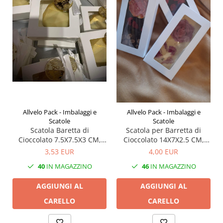
Allvelo Pack - Imbalaggi e
Allvelo Pack - Imbalaggi e
Scatole
Scatole
Scatola Baretta di
Scatola per Barretta di
Cioccolato 7.5X7.5X3 CM,
Cioccolato 14X7X2.5 CM,
TB1- Bianco, Set 5 Pezzi
TB2- Bianco, Set 5 Pezzi
3,53 EUR
4,00 EUR
40
IN MAGAZZINO
46
IN MAGAZZINO
AGGIUNGI AL
AGGIUNGI AL
CARELLO
CARELLO