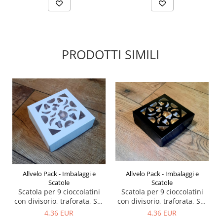
PRODOTTI SIMILI
Allvelo Pack - Imbalaggi e
Allvelo Pack - Imbalaggi e
Scatole
Scatole
Scatola per 9 cioccolatini
Scatola per 9 cioccolatini
con divisorio, traforata, Set
con divisorio, traforata, Set
5 Pezzi, P5- Nero
5 Pezzi, Codice P5- Bianco
4,36 EUR
4,36 EUR