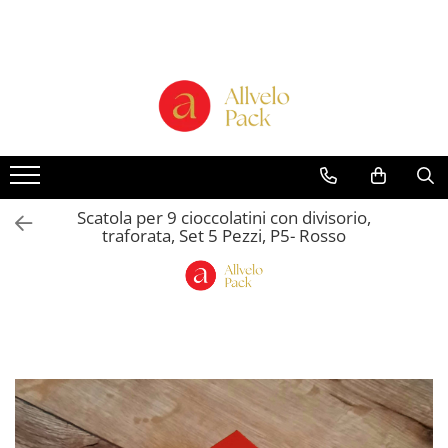
Prodotti - Scatole di Cartone
Scatole per Panettone e Torte
"Smart-Cake Box"
Scatole per Panettone e Torte con
Finestra
Scatole per Panettone e Torte
Scatola per 9 cioccolatini con divisorio,
senza Finestra
traforata, Set 5 Pezzi, P5- Rosso
Bicchieri in Cartone
Buste in Cartone per Regalo
Scatole alte per dolci con vassoio
incluso "Smart-Box"
Scatole Alte con Finestra per
Pasticcini
Scatole Alte senza Finestra per Mini
Pasticcini