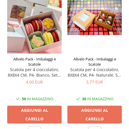
Allvelo Pack - Imbalaggi e
Allvelo Pack - Imbalaggi e
Scatole
Scatole
Scatola per 4 cioccolatini,
Scatola per 4 cioccolatini,
8X8X4 CM, P4- Bianco, Set 5
8X8X4 CM, P4- Naturale, Set
Pezzi
5 Pezzi
4,00 EUR
3,77 EUR
50
IN MAGAZZINO
30
IN MAGAZZINO
AGGIUNGI AL
AGGIUNGI AL
CARELLO
CARELLO