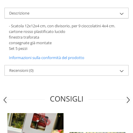
Scatole Piccole per 2–10 Macarons
Scatole per Muffin
Descrizione
Scatole per Panettone
- Scatola 12x12x4 cm, con divisorio, per 9 cioccolatini 4x4 cm.
Scatole per Panettone e Rotoli
cartone rosso plastificato lucido
Dolci
finestra traforata
Scatole per Uova e Figure di
consegnate già montate
Set 5 pezzi
Cioccolato
Informazioni sulla conformità del prodotto
Scatole Personalizzate
Scatole Senza Finestra per Mini
Recensioni
(0)
Pasticcini
Supporti per Pasticcini
Vassoi in Cartone
CONSIGLI
Vassoi per Pasticcini e Torte