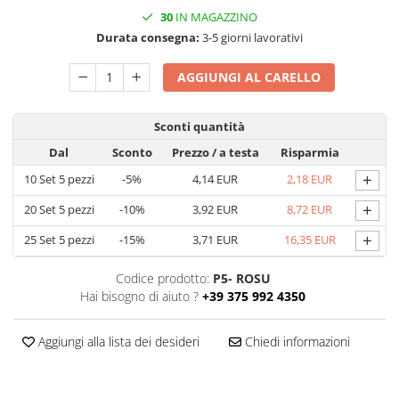
30
IN MAGAZZINO
Scatole con Manico
Durata consegna:
3-5 giorni lavorativi
Scatole Cubo per Bomboniere
Scatole Fondo + Coperchio
AGGIUNGI AL CARELLO
Scatole per Caramelle e Dolci
Scatole per Cioccolato in Tavoletta
Sconti quantità
Scatole per Confezioni Regalo
Dal
Sconto
Prezzo
/ a testa
Risparmia
Scatole per Macarons e Praline
+
10
Set 5 pezzi
-5%
4,14 EUR
2,18 EUR
Scatole con Cassetto e Inserto per 4
+
20
Set 5 pezzi
-10%
3,92 EUR
8,72 EUR
Praline
Scatole con Cassetto per Praline
+
25
Set 5 pezzi
-15%
3,71 EUR
16,35 EUR
Scatole Medie e Grandi per 10–40
Macarons
Codice prodotto:
P5- ROSU
Hai bisogno di aiuto ?
+39 375 992 4350
Scatole per 5–6 Macarons con
Finestra Decorata Effetto Pizzo
Scatole per Praline con Separatore
Aggiungi alla lista dei desideri
Chiedi informazioni
Scatole Piccole con Nastro e
Cassetto per Macarons