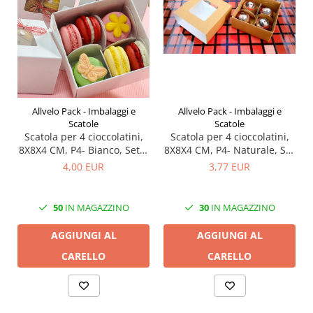
Allvelo Pack - Imbalaggi e
Allvelo Pack - Imbalaggi e
Scatole
Scatole
Scatola per 4 cioccolatini,
Scatola per 4 cioccolatini,
8X8X4 CM, P4- Bianco, Set 5
8X8X4 CM, P4- Naturale, Set
Pezzi
5 Pezzi
4,00 EUR
3,77 EUR
50
IN MAGAZZINO
30
IN MAGAZZINO
AGGIUNGI AL
AGGIUNGI AL
CARELLO
CARELLO