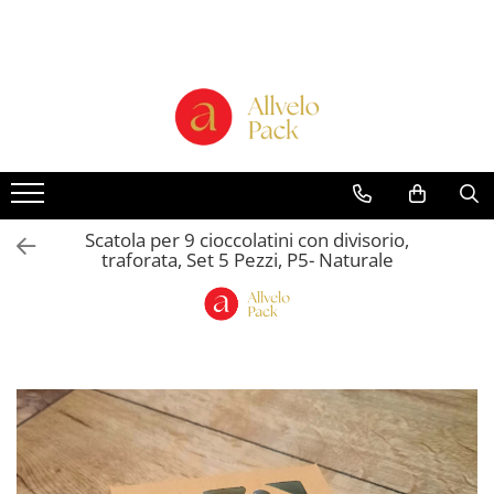
Prodotti - Scatole di Cartone
Scatole per Panettone e Torte
"Smart-Cake Box"
Scatole per Panettone e Torte con
Finestra
Scatole per Panettone e Torte
Scatola per 9 cioccolatini con divisorio,
senza Finestra
traforata, Set 5 Pezzi, P5- Naturale
Bicchieri in Cartone
Buste in Cartone per Regalo
Scatole alte per dolci con vassoio
incluso "Smart-Box"
Scatole Alte con Finestra per
Pasticcini
Scatole Alte senza Finestra per Mini
Pasticcini