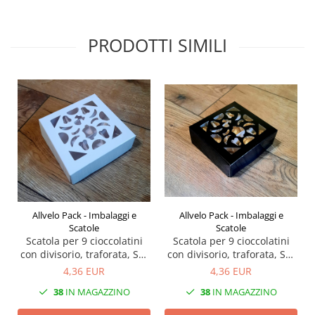
PRODOTTI SIMILI
Allvelo Pack - Imbalaggi e
Allvelo Pack - Imbalaggi e
Scatole
Scatole
Scatola per 9 cioccolatini
Scatola per 9 cioccolatini
con divisorio, traforata, Set
con divisorio, traforata, Set
5 Pezzi, P5- Nero
5 Pezzi, Codice P5- Bianco
4,36 EUR
4,36 EUR
38
IN MAGAZZINO
38
IN MAGAZZINO