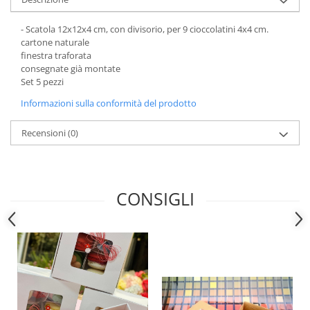
Scatole Piccole per 2–10 Macarons
Scatole per Muffin
- Scatola 12x12x4 cm, con divisorio, per 9 cioccolatini 4x4 cm.
cartone naturale
Scatole per Panettone
finestra traforata
Scatole per Panettone e Rotoli
consegnate già montate
Dolci
Set 5 pezzi
Scatole per Uova e Figure di
Informazioni sulla conformità del prodotto
Cioccolato
Recensioni
(0)
Scatole Personalizzate
Scatole Senza Finestra per Mini
Pasticcini
Supporti per Pasticcini
CONSIGLI
Vassoi in Cartone
Vassoi per Pasticcini e Torte