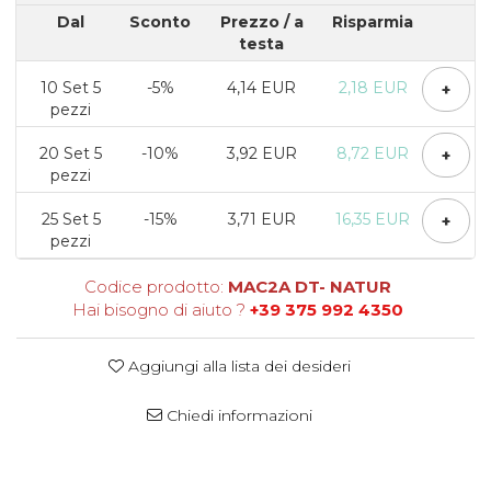
Scatole Cubo per Bomboniere
Dal
Sconto
Prezzo
/ a
Risparmia
Scatole Fondo + Coperchio
testa
Scatole per Caramelle e Dolci
10
Set 5
-5%
4,14 EUR
2,18 EUR
+
Scatole per Cioccolato in
pezzi
Tavoletta
Scatole per Confezioni Regalo
20
Set 5
-10%
3,92 EUR
8,72 EUR
+
pezzi
Scatole per Macarons e Praline
Scatole con Cassetto e Inserto per 4
25
Set 5
-15%
3,71 EUR
16,35 EUR
+
Praline
pezzi
Scatole con Cassetto per Praline
Codice prodotto:
MAC2A DT- NATUR
Scatole Medie e Grandi per 10–40
Hai bisogno di aiuto ?
+39 375 992 4350
Macarons
Scatole per 5–6 Macarons con
Finestra Decorata Effetto Pizzo
Aggiungi alla lista dei desideri
Scatole per Praline con Separatore
Scatole Piccole con Nastro e
Chiedi informazioni
Cassetto per Macarons
Scatole Piccole per 2–10 Macarons
Scatole per Muffin