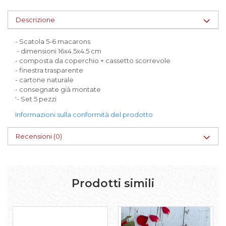
Scatole per Panettone
Descrizione
Scatole per Panettone e Rotoli
Dolci
- Scatola 5-6 macarons
- dimensioni 16x4.5x4.5 cm
Scatole per Uova e Figure di
- composta da coperchio + cassetto scorrevole
Cioccolato
- finestra trasparente
Scatole Personalizzate
- cartone naturale
- consegnate già montate
Scatole Senza Finestra per Mini
'- Set 5 pezzi
Pasticcini
Informazioni sulla conformità del prodotto
Supporti per Pasticcini
Vassoi in Cartone
Recensioni
(0)
Vassoi per Pasticcini e Torte
Prodotti simili