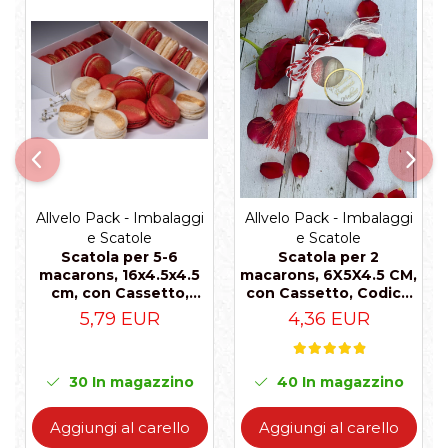
Allvelo Pack - Imbalaggi
Allvelo Pack - Imbalaggi
e Scatole
e Scatole
Scatola per 5-6
Scatola per 2
macarons, 16x4.5x4.5
macarons, 6X5X4.5 CM,
cm, con Cassetto,
con Cassetto, Codice
Codice MAC2-Bianco,
MAC0-Bianco, Set 5
5,79 EUR
4,36 EUR
Set 5 Pezzi
Pezzi
30
In magazzino
40
In magazzino
Aggiungi al carello
Aggiungi al carello