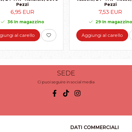
Pezzi
Pezzi
6,95 EUR
7,53 EUR
36
In magazzino
29
In magazzin
giungi al carello
Aggiungi al carello
SEDE
Ci puoi seguire in social media
DATI COMMERCIALI