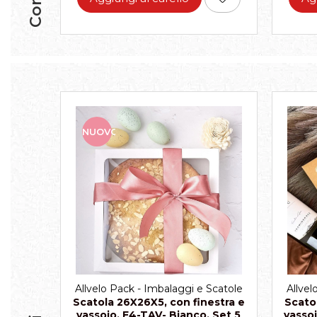
NUOVO
Allvelo Pack - Imbalaggi e Scatole
Allvel
Scatola 26X26X5, con finestra e
Scato
vassoio, E4-TAV- Bianco, Set 5
vassoi