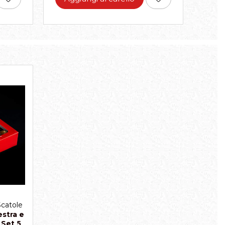
Scatole
estra e
 Set 5