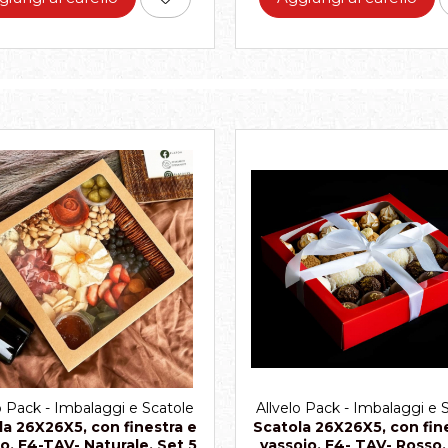
o Pack - Imbalaggi e Scatole
Allvelo Pack - Imbalaggi e 
la 26X26X5, con finestra e
Scatola 26X26X5, con fin
o, E4-TAV- Naturale, Set 5
vassoio, E4- TAV- Rosso,