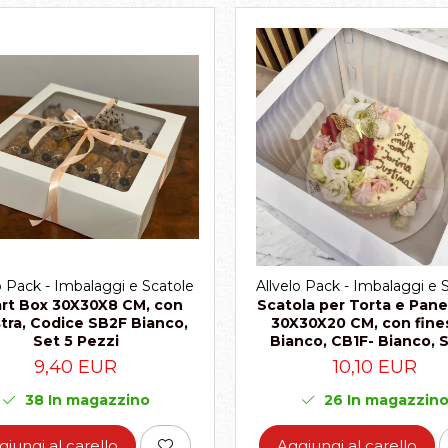
o Pack - Imbalaggi e Scatole
Allvelo Pack - Imbalaggi e 
rt Box 30X30X8 CM, con
Scatola per Torta e Pan
stra, Codice SB2F Bianco,
30X30X20 CM, con fines
Set 5 Pezzi
Bianco, CB1F- Bianco, 
Pezzi
9,40 EUR
10,10 EUR
38
In magazzino
26
In magazzin
giungi al carello
Aggiungi al carello