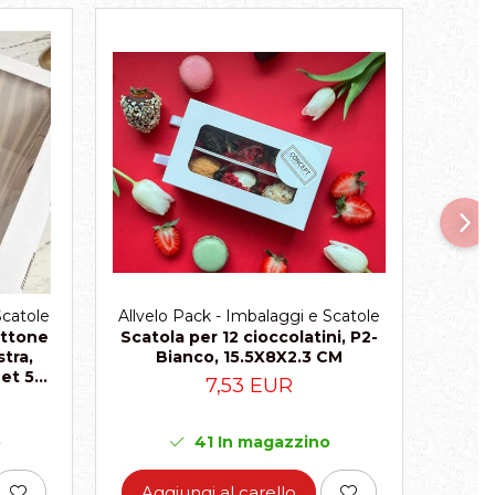
Allvelo Pack - Imbalaggi e Scatole
Scatole
Allvel
Scatola per 12 cioccolatini, P2-
ettone
Scat
Bianco, 15.5X8X2.3 CM
tra,
ma
Set 5
7,53 EUR
41
In magazzino
o
Aggiungi al carello
Ag