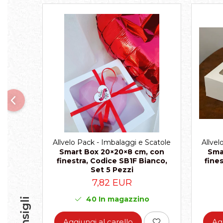
Scatole per Panettone
Scatole per Panettone e Rotoli
Dolci
Scatole per Uova e Figure di
Cioccolato
Scatole Personalizzate
Scatole Senza Finestra per Mini
Pasticcini
Supporti per Pasticcini
Vassoi in Cartone
Allvelo Pack - Imbalaggi e Scatole
Allvel
Vassoi per Pasticcini e Torte
Smart Box 20×20×8 cm, con
Sma
finestra, Codice SB1F Bianco,
fine
Set 5 Pezzi
7,82 EUR
40
In magazzino
Consigli
Aggiungi al carello
Ag