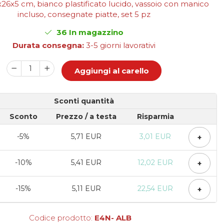
x26x5 cm, bianco plastificato lucido, vassoio con manico
incluso, consegnate piatte, set 5 pz
36
In magazzino
Durata consegna:
3-5 giorni lavorativi
Aggiungi al carello
Sconti quantità
Sconto
Prezzo
/ a testa
Risparmia
-5%
5,71 EUR
3,01 EUR
+
-10%
5,41 EUR
12,02 EUR
+
-15%
5,11 EUR
22,54 EUR
+
Codice prodotto:
E4N- ALB