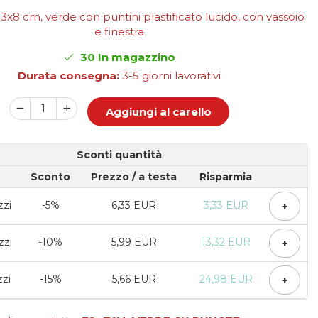
3x8 cm, verde con puntini plastificato lucido, con vassoio
e finestra
30
In magazzino
Durata consegna:
3-5 giorni lavorativi
Aggiungi al carello
Sconti quantità
Sconto
Prezzo
/ a testa
Risparmia
zzi
-5%
6,33 EUR
3,33 EUR
+
zzi
-10%
5,99 EUR
13,32 EUR
+
zzi
-15%
5,66 EUR
24,98 EUR
+