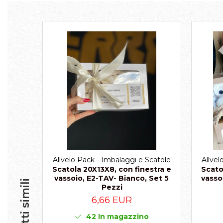
Scatole per Panettone
Scatole per Panettone e Rotoli
Dolci
Scatole per Uova e Figure di
Cioccolato
Scatole Personalizzate
Scatole Senza Finestra per Mini
Pasticcini
Supporti per Pasticcini
Vassoi in Cartone
Vassoi per Pasticcini e Torte
Allvelo Pack - Imbalaggi e Scatole
Allvel
Scatola 20X13X8, con finestra e
Scato
vassoio, E2-TAV- Bianco, Set 5
vasso
Prodotti simili
Pezzi
6,66 EUR
42
In magazzino