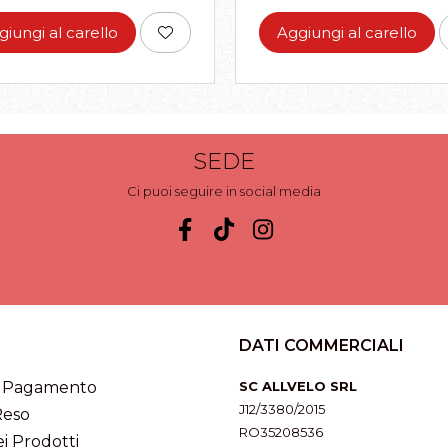
giungi al carello
Aggiungi al carello
SEDE
Ci puoi seguire in social media
DATI COMMERCIALI
i Pagamento
SC ALLVELO SRL
J12/3380/2015
Reso
RO35208536
i Prodotti