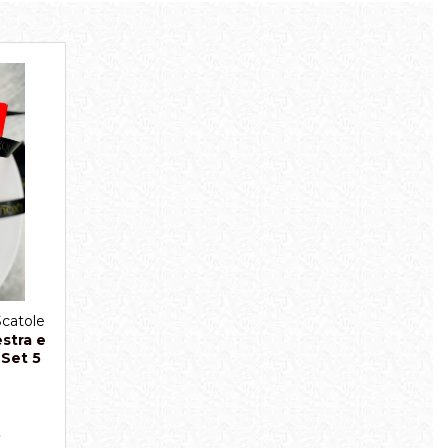
Scatole
stra e
 Set 5
o