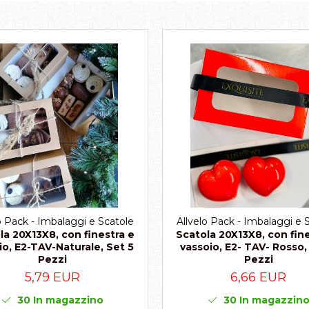
o Pack - Imbalaggi e Scatole
Allvelo Pack - Imbalaggi e 
la 20X13X8, con finestra e
Scatola 20X13X8, con fine
io, E2-TAV-Naturale, Set 5
vassoio, E2- TAV- Rosso,
Pezzi
Pezzi
5,79 EUR
6,66 EUR
30
In magazzino
30
In magazzin