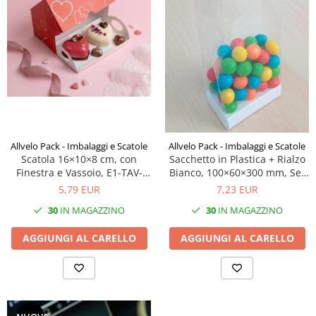
Scatole Piccole per 2–10 Macarons
Scatole per Muffin
Scatole per Panettone
Scatole per Panettone e Rotoli
Dolci
Scatole per Uova e Figure di
Cioccolato
Scatole Personalizzate
Allvelo Pack - Imbalaggi e Scatole
Allvelo Pack - Imbalaggi e Scatole
Scatola 16×10×8 cm, con
Sacchetto in Plastica + Rialzo
Scatole Senza Finestra per Mini
Finestra e Vassoio, E1-TAV-
Bianco, 100×60×300 mm, Set
Pasticcini
Heart, Set 5 Pezzi
25 Pezzi
5,79 EUR
7,23 EUR
Supporti per Pasticcini
30
IN MAGAZZINO
30
IN MAGAZZINO
Vassoi in Cartone
AGGIUNGI AL CARELLO
AGGIUNGI AL CARELLO
Vassoi per Pasticcini e Torte