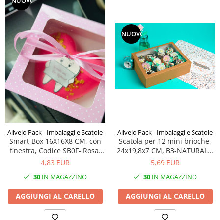
NUOVO
NUOVO
Allvelo Pack - Imbalaggi e Scatole
Allvelo Pack - Imbalaggi e Scatole
Smart-Box 16X16X8 CM, con
Scatola per 12 mini brioche,
finestra, Codice SB0F- Rosa,
24x19,8x7 CM, B3-NATURALE,
Set 5 Pezzi
Set 5 Pezzi
4,83 EUR
5,69 EUR
30
IN MAGAZZINO
30
IN MAGAZZINO
AGGIUNGI AL CARELLO
AGGIUNGI AL CARELLO