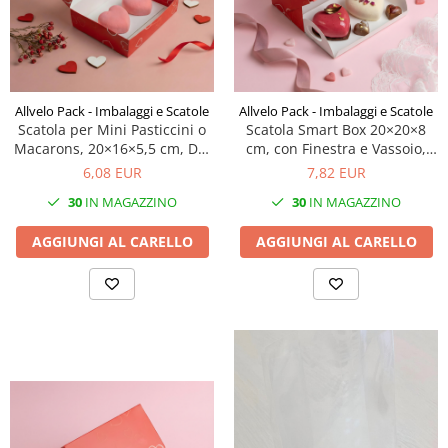
Scatole con Manico
Scatole Cubo per Bomboniere
Scatole Fondo + Coperchio
Scatole per Caramelle e Dolci
Allvelo Pack - Imbalaggi e Scatole
Allvelo Pack - Imbalaggi e Scatole
Scatole per Cioccolato in Tavoletta
Scatola per Mini Pasticcini o
Scatola Smart Box 20×20×8
Macarons, 20×16×5,5 cm, D2-
cm, con Finestra e Vassoio,
Scatole per Confezioni Regalo
Heart, Set 5 Pezzi
SB1-Heart, Set 5 Pezzi
6,08 EUR
7,82 EUR
Scatole per Macarons e Praline
30
IN MAGAZZINO
30
IN MAGAZZINO
Scatole con Cassetto e Inserto per 4
Praline
AGGIUNGI AL CARELLO
AGGIUNGI AL CARELLO
Scatole con Cassetto per Praline
Scatole Medie e Grandi per 10–40
Macarons
Scatole per 5–6 Macarons con
Finestra Decorata Effetto Pizzo
Scatole per Praline con Separatore
Scatole Piccole con Nastro e
Cassetto per Macarons