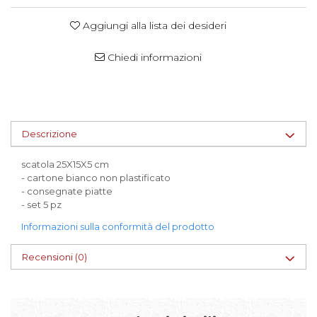
Scatole per Panettone
Aggiungi alla lista dei desideri
Scatole per Panettone e Rotoli
Dolci
Chiedi informazioni
Scatole per Uova e Figure di
Cioccolato
Scatole Personalizzate
Scatole Senza Finestra per Mini
Descrizione
Pasticcini
scatola 25X15X5 cm
Supporti per Pasticcini
- cartone bianco non plastificato
Vassoi in Cartone
- consegnate piatte
- set 5 pz
Vassoi per Pasticcini e Torte
Informazioni sulla conformità del prodotto
Recensioni
(0)