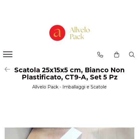
Prodotti - Scatole di Cartone
Scatole per Panettone e Torte
"Smart-Cake Box"
Scatole per Panettone e Torte con
Finestra
Scatole per Panettone e Torte senza
Finestra
Scatola 25x15x5 cm, Bianco Non
Bicchieri in Cartone
Plastificato, CT9-A, Set 5 Pz
Buste in Cartone per Regalo
Allvelo Pack - Imballaggi e Scatole
Scatole alte per dolci con
vassoio incluso "Smart-Box"
Scatole Alte con Finestra per
Pasticcini
Scatole Alte senza Finestra per Mini
Pasticcini
Scatole Aperte con Finestra