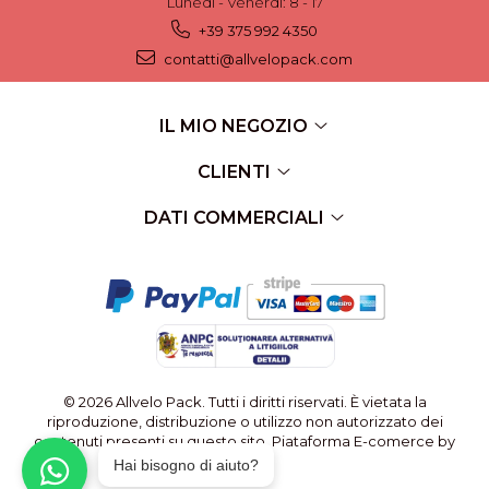
Lunedi - Venerdi: 8 - 17
+39 375 992 4350
contatti@allvelopack.com
IL MIO NEGOZIO
CLIENTI
DATI COMMERCIALI
© 2026 Allvelo Pack. Tutti i diritti riservati. È vietata la
riproduzione, distribuzione o utilizzo non autorizzato dei
contenuti presenti su questo sito.
Piataforma E-comerce by
Gomag
Hai bisogno di aiuto?