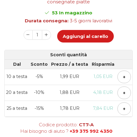
consegnate piatte
Scatole Cubo per Bomboniere
Scatole Fondo + Coperchio
53
In magazzino
Scatole per Caramelle e Dolci
Durata consegna:
3-5 giorni lavorativi
Scatole per Cioccolato in
Tavoletta
Aggiungi al carello
Scatole per Confezioni Regalo
Scatole per Macarons e Praline
Sconti quantità
Scatole con Cassetto e Inserto per 4
Dal
Sconto
Prezzo
/ a testa
Risparmia
Praline
Scatole con Cassetto per Praline
10
a testa
-5%
1,99 EUR
1,05 EUR
+
Scatole Medie e Grandi per 10–40
Macarons
20
a testa
-10%
1,88 EUR
4,18 EUR
+
Scatole per 5–6 Macarons con
Finestra Decorata Effetto Pizzo
Scatole per Praline con Separatore
25
a testa
-15%
1,78 EUR
7,84 EUR
+
Scatole Piccole con Nastro e
Cassetto per Macarons
Codice prodotto:
CT7-A
Scatole Piccole per 2–10 Macarons
Hai bisogno di aiuto ?
+39 375 992 4350
Scatole per Muffin