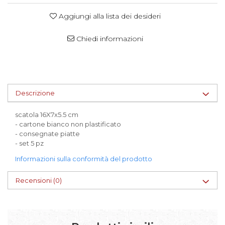
Scatole per Panettone
Aggiungi alla lista dei desideri
Scatole per Panettone e Rotoli
Dolci
Chiedi informazioni
Scatole per Uova e Figure di
Cioccolato
Scatole Personalizzate
Scatole Senza Finestra per Mini
Descrizione
Pasticcini
scatola 16X7x5.5 cm
Supporti per Pasticcini
- cartone bianco non plastificato
- consegnate piatte
Vassoi in Cartone
- set 5 pz
Vassoi per Pasticcini e Torte
Informazioni sulla conformità del prodotto
Recensioni
(0)