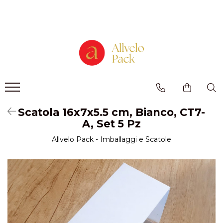
Prodotti - Scatole di Cartone
Scatole per Panettone e Torte
"Smart-Cake Box"
Scatole per Panettone e Torte con
Finestra
Scatole per Panettone e Torte senza
Finestra
Scatola 16x7x5.5 cm, Bianco, CT7-
Bicchieri in Cartone
A, Set 5 Pz
Buste in Cartone per Regalo
Allvelo Pack - Imballaggi e Scatole
Scatole alte per dolci con
vassoio incluso "Smart-Box"
Scatole Alte con Finestra per
Pasticcini
Scatole Alte senza Finestra per Mini
Pasticcini
Scatole Aperte con Finestra