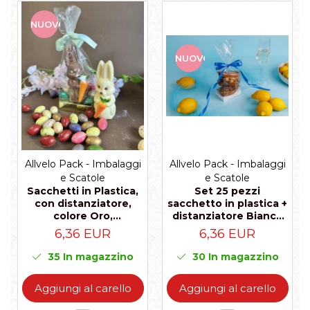
NUOVO
NUOVO
Allvelo Pack - Imbalaggi
Allvelo Pack - Imbalaggi
e Scatole
e Scatole
Set 25 pezzi
Sacchetti in Plastica,
sacchetto in plastica +
con distanziatore,
distanziatore Bianco
colore Oro,
80X50X240MM
80X50X240MM
6,36 EUR
6,36 EUR
30
In magazzino
35
In magazzino
Aggiungi al carello
Aggiungi al carello