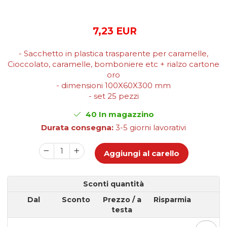
Scatole Cubo per Bomboniere
Scatole Fondo + Coperchio
7,23 EUR
Scatole per Caramelle e Dolci
Scatole per Cioccolato in
Tavoletta
- Sacchetto in plastica trasparente per caramelle,
Cioccolato, caramelle, bomboniere etc + rialzo cartone
Scatole per Confezioni Regalo
oro
Scatole per Macarons e Praline
- dimensioni 100X60X300 mm
- set 25 pezzi
Scatole con Cassetto e Inserto per 4
Praline
40
In magazzino
Scatole con Cassetto per Praline
Durata consegna:
3-5 giorni lavorativi
Scatole Medie e Grandi per 10–40
Macarons
Aggiungi al carello
Scatole per 5–6 Macarons con
Finestra Decorata Effetto Pizzo
Scatole per Praline con Separatore
Sconti quantità
Scatole Piccole con Nastro e
Cassetto per Macarons
Dal
Sconto
Prezzo
/ a
Risparmia
Scatole Piccole per 2–10 Macarons
testa
Scatole per Muffin